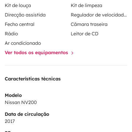
Kit de louça
Kit de limpeza
car
Free parking available on-site for your vehicle
Direcção assistida
Regulador de velocidade / Cruise Control
during the rental period
Pick-up at a train station or
Fecho central
Câmara traseira
airport may be possible for longer stays
📌 Ideally
located for exploring:
Aix-en-Provence, Marseille,
Rádio
Leitor de CD
Aubagne, the Massif de l'Étoile, Sainte-Baume, the
Ar condicionado
Luberon, the Verdon region, and the Calanques.
🕒
Ver todos os equipamentos
Easy & Stress-Free Rental Experience
Vehicle handover
by appointment
Detailed inspection with photos and
inventory checklist
Time set aside to explain everything
Características técnicas
before departure
Clean, fully checked, and road-ready
van
ℹ️ Good to Know
Rental is intended for respectful
Modelo
use of the vehicle
Pets: please inquire before
Nissan NV200
booking
Non-smoking van
Mileage allowance and
Data de circulação
optional extras depend on the platform’s terms and
2017
conditions
✨ Why Choose This Van?
Compact, highly
maneuverable, and easy to park
Convenient home-