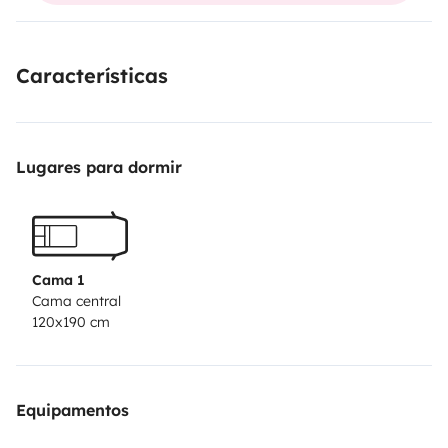
first vanlife experience. ✅ Equipment &
Comfort
Comfortable sleeping area for 2
Características
people
Cooking setup with a portable stove stored in a
pull-out drawer
40L compressor fridge/cooler
Two 10L
water jerry cans
Off-grid electrical system with auxiliary
Lugares para dormir
battery and solar panel
Indoor/outdoor table and
camping chairs
Basic cookware, dishes, and kitchen
essentials included
Privacy curtains
➡️ Everything you
need to travel independently and comfortably. 🚗
Driving & Practicality
Compact size and easy to
Cama 1
Cama central
drive
Fits almost anywhere: roads, villages, and parking
120x190 cm
spaces
Low fuel consumption (around 4 L/100 km)
Full
vehicle orientation provided at handover
👉 Suitable
even for first-time camper van travelers. 📍 Pick-Up
Equipamentos
Location – Peypin (13124)The van can be collected
directly from the owner’s garage.
Easy access by