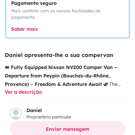
Pagamento seguro
Mais conforto com as nossas facilidades de
pagamento
Saber mais
Daniel apresenta-lhe a sua campervan
🚐
Fully Equipped Nissan NV200 Camper Van –
Departure from Peypin (Bouches-du-Rhône,
Provence) – Freedom & Adventure Await 🌿
The
Ver a descrição
VanSet off on an unforgettable adventure with this
cozy and practical converted Nissan NV200 camper
van, perfect for exploring
Provence
, the
Verdon
Daniel
Proprietário particular
Gorge
, the
Calanques
, or the
French Riviera
.Designed
for simple and comfortable travel, this van is ideal for
Enviar mensagem
a nature getaway, a couple’s road trip, or your very