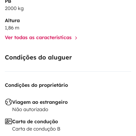
PB
based pick-up location
Perfect starting point for
2000 kg
discovering Southern France
Practical, reliable, and
Altura
well-maintained vehicle
Friendly, available, and
1,86 m
knowledgeable owner
👉 Feel free to contact me if you
Ver todas as características
have any questions before booking.I look forward to
handing you the keys to your next road trip adventure!
Condições do aluguer
☀️🚐More videos on Instagram:
@danymakeuvan
.
Condições do proprietário
Viagem ao estrangeiro
Não autorizado
Carta de condução
Carta de condução B