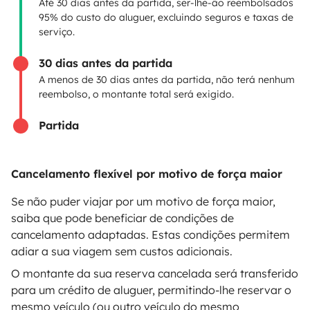
Até 30 dias antes da partida, ser-lhe-ão reembolsados
Seguro de aluguer
95% do custo do aluguer, excluindo seguros e taxas de
serviço.
Assistências de aluguer
30 dias antes da partida
Ajuda proprietário
A menos de 30 dias antes da partida, não terá nenhum
reembolso, o montante total será exigido.
Partida
Modos de pagamento seguros
Cancelamento flexível por motivo de força maior
Pagamento em prestações
Se não puder viajar por um motivo de força maior,
saiba que pode beneficiar de condições de
cancelamento adaptadas. Estas condições permitem
Descarregar na
Disponível na
adiar a sua viagem sem custos adicionais.
Apple Store
Google Play
O montante da sua reserva cancelada será transferido
para um crédito de aluguer, permitindo-lhe reservar o
mesmo veículo (ou outro veículo do mesmo