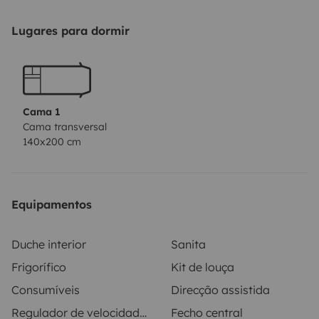
ma cour à l'abri lors de la location.
Compter 3/4
d'heures pour l'état des lieux de départ et idem au
Lugares para dormir
retour, c'est un peu long mais nécessaire...
Cama 1
Cama transversal
140x200 cm
Equipamentos
Duche interior
Sanita
Frigorífico
Kit de louça
Consumíveis
Direcção assistida
Regulador de velocidade / Cruise Control
Fecho central