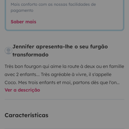
Mais conforto com as nossas facilidades de
pagamento
Saber mais
Jennifer apresenta-lhe o seu furgão
transformado
Très bon fourgon qui aime la route à deux ou en famille
avec 2 enfants... Très agréable à vivre, il s'appelle
Coco.
Mes trois enfants et moi, partons dès que l'on
Ver a descrição
peut avec. C'est toujours un plaisir de partir à
l'aventure, l'impression qu'un WE équivaut à une petite
semaine de vacances...😁
N'hésitez pas à me contacter,
Características
ce sera avec plaisir que je répondrai à vos
interrogations.
Possibilité de garer votre véhicule dans