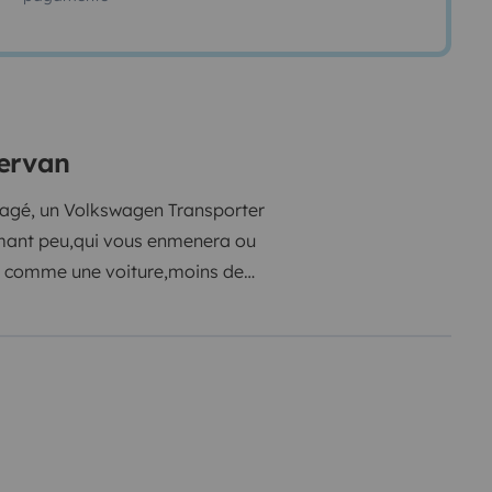
pervan
agé, un Volkswagen Transporter
ommant peu,qui vous enmenera ou
t comme une voiture,moins de
atisation,regulateur de vitesse...
de qualité (vrai matelas en
fournis.
aire pour cuisiner
t prise 220v (pour recharger tout
nomie complète !