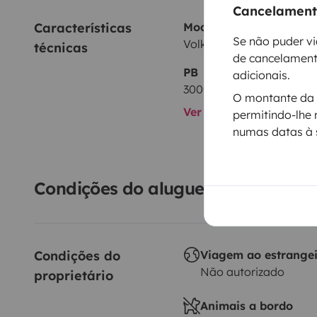
Cancelamento
Características 
Modelo
Se não puder vi
Volkswagen Transporter 2
técnicas
de cancelament
PB
adicionais.
3000 kg
O montante da s
Ver todas as caracterís
permitindo-lhe 
numas datas à 
Condições do aluguer
Condições do 
Viagem ao estrange
Não autorizado
proprietário
Animais a bordo