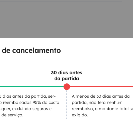
teriel .
 supplément
Possibilité de garer
ari en supplément
s!
 de cancelamento
Kit de louça
30 dias antes
da partida
Consumíveis
Direcção assistida
0 dias antes da partida, ser-
A menos de 30 dias antes da
Regulador de velocidade / Cruise Control
Fecho central
ão reembolsados 95% do custo
partida, não terá nenhum
uguer, excluindo seguros e
reembolso, o montante total s
 de serviço.
exigido.
ntos