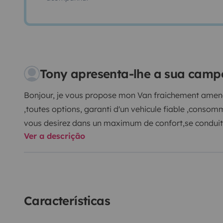
Tony apresenta-lhe a sua cam
Bonjour, je vous propose mon Van fraichement amen
,toutes options, garanti d'un vehicule fiable ,cons
vous desirez dans un maximum de confort,se condui
Ver a descrição
1,90m maniable et discret
IL est equipé de :
Gps ,clim
3 places à l'avant,avec 1 lit double a l'arrière ,literie 
140x190) oreiller a memoire de forme,les draps sont 
coin cuisine avec rechaud a gaz,evier et tout le neces
Kit vaisselle
Frigo
Prises allume cigares , prises usb e
Características
vos appareils ) .
panneau solaire et batterie auxiliaire pour une auto