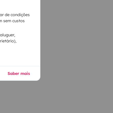
iar de condições
m sem custos
aluguer,
ietário),
Saber mais