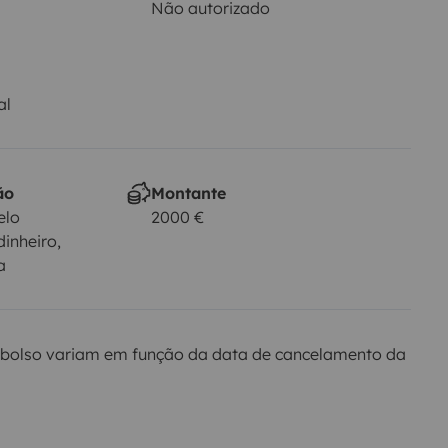
Não autorizado
al
ão
Montante
elo
2000 €
dinheiro,
a
bolso variam em função da data de cancelamento da