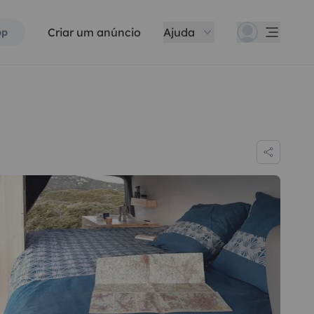
Criar um anúncio
Ajuda
pp