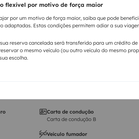
 flexível por motivo de força maior
Data de circulação
ajar por um motivo de força maior, saiba que pode benefic
,0 l 102 ch
2012
o adaptadas. Estas condições permitem adiar a sua viage
Altura
1,9 m
ua reserva cancelada será transferido para um crédito de 
ticas
reservar o mesmo veículo (ou outro veículo do mesmo propr
sua escolha.
iro
Carta de condução
Carta de condução B
Veículo fumador