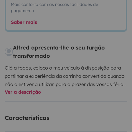
Mais conforto com as nossas facilidades de
pagamento
Saber mais
Alfred apresenta-lhe o seu furgão
transformado
Olá a todos, coloco o meu veículo à disposição para
partilhar a experiência da carrinha convertida quando
não o estiver a utilizar, para o prazer das vossas férias
Ver a descrição
em total liberdade.
Esta autocaravana 2017,
confortável, revista e desinfectada entre cada aluguer
é ideal para 2 e até 3 (4) pessoas.
Suas dimensões
Características
combinam grande conforto ao dirigir, o posto de
condução é equipado com ar condicionado, GPS,