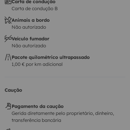
Carta de condução
belíssima Auvergne.
Se você é um novato, fornecemos
Carta de condução B
um guia explicativo de todos os equipamentos. .
Animais a bordo
Não autorizado
Veículo fumador
Não autorizado
Pacote quilométrico ultrapassado
1,00 € por km adicional
Caução
Pagamento da caução
Gerida diretamente pelo proprietário, dinheiro,
transferência bancária