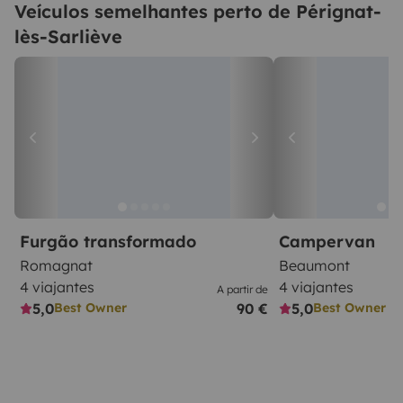
Veículos semelhantes perto de Pérignat-
lès-Sarliève
Furgão transformado
Campervan
Romagnat
Beaumont
4 viajantes
4 viajantes
A partir de
5,0
90 €
5,0
Best Owner
Best Owner