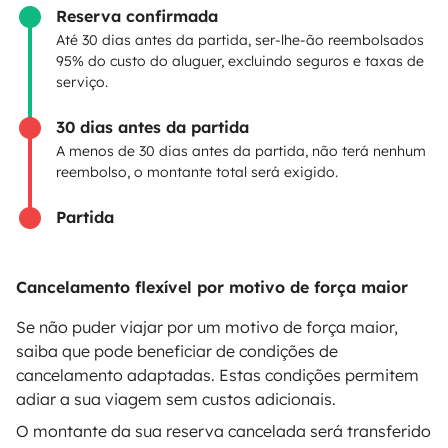
Contrato de aluguer
Reserva confirmada
Até 30 dias antes da partida, ser-lhe-ão reembolsados
Seguro de aluguer
95% do custo do aluguer, excluindo seguros e taxas de
serviço.
Assistências de aluguer
30 dias antes da partida
Ajuda proprietário
A menos de 30 dias antes da partida, não terá nenhum
reembolso, o montante total será exigido.
Partida
Modos de pagamento seguros
Cancelamento flexível por motivo de força maior
Pagamento em prestações
Se não puder viajar por um motivo de força maior,
saiba que pode beneficiar de condições de
cancelamento adaptadas. Estas condições permitem
Descarregar na
Disponível na
adiar a sua viagem sem custos adicionais.
Apple Store
Google Play
O montante da sua reserva cancelada será transferido