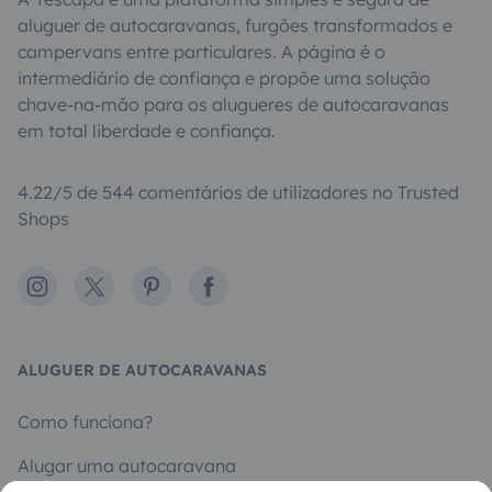
aluguer de autocaravanas, furgões transformados e
campervans entre particulares. A página é o
intermediário de confiança e propõe uma solução
chave-na-mão para os alugueres de autocaravanas
em total liberdade e confiança.
4.22/5 de 544 comentários de utilizadores no Trusted
Shops
Instagram
X
Pinterest
Facebook
ALUGUER DE AUTOCARAVANAS
Como funciona?
Alugar uma autocaravana