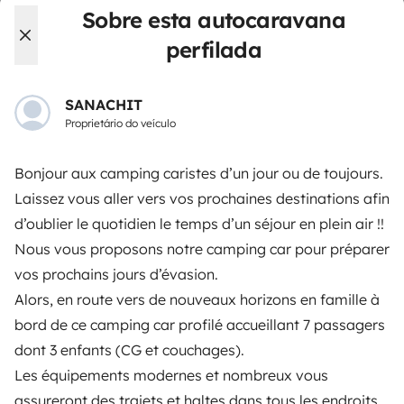
Primeiros passos de autocaravana
Sobre esta autocaravana
perfilada
Os comentários dos nossos utilizadores
Ajuda locatário
SANACHIT
Proprietário do veículo
PROPRIETÁRIOS
Bonjour aux camping caristes d’un jour ou de toujours.
Laissez vous aller vers vos prochaines destinations afin
Criar um anúncio
d’oublier le quotidien le temps d’un séjour en plein air !!
Contrato de aluguer
Nous vous proposons notre camping car pour préparer
Seguro de aluguer
vos prochains jours d’évasion.
Alors, en route vers de nouveaux horizons en famille à
Assistências de aluguer
bord de ce camping car profilé accueillant 7 passagers
Ajuda proprietário
dont 3 enfants (CG et couchages).
Les équipements modernes et nombreux vous
assureront des trajets et haltes dans tous les endroits