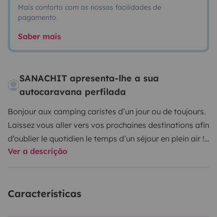
Mais conforto com as nossas facilidades de
pagamento
Saber mais
SANACHIT apresenta-lhe a sua
autocaravana perfilada
Bonjour aux camping caristes d’un jour ou de toujours.
Laissez vous aller vers vos prochaines destinations afin
d’oublier le quotidien le temps d’un séjour en plein air !!
Ver a descrição
Nous vous proposons notre camping car pour préparer
vos prochains jours d’évasion.
Alors, en route vers de nouveaux horizons en famille à
Características
bord de ce camping car profilé accueillant 7 passagers
dont 3 enfants (CG et couchages).