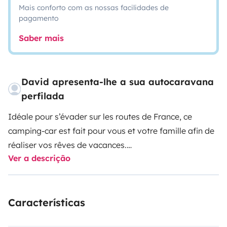
Mais conforto com as nossas facilidades de
pagamento
Saber mais
David apresenta-lhe a sua autocaravana
perfilada
Idéale pour s’évader sur les routes de France, ce
camping-car est fait pour vous et votre famille afin de
réaliser vos rêves de vacances.
Ver a descrição
Porteur : fiât ducato 130 multijet 2012 5pl
Características
Cellule : adria matrix axess m680sp 6pl