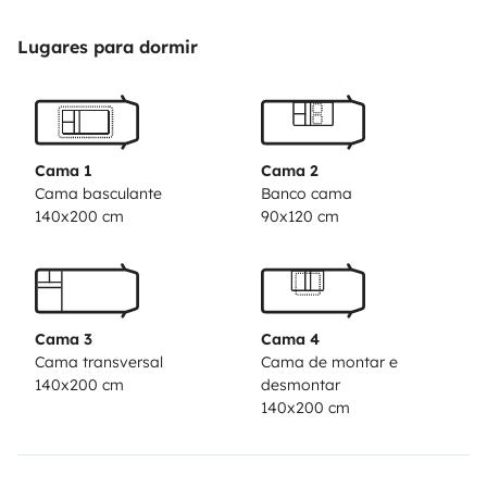
Le camping-car est composé de :
2 lits de 2m x 1,40m
Lugares para dormir
Possibilité de faire un troisième lit sur la dînette.
D’une dînette avec rallonge pouvant accueillir 6
convives, les deux fauteuils de la cabine sont
Cama 1
Cama 2
pivotants.
Cama basculante
Banco cama
140x200 cm
90x120 cm
Une télé 12v
Une cuisine avec un évier, cafetière senséo , une plaque
3 feux gaz, d’un frigo et congélateur et d’un four gaz.
Cama 3
Cama 4
Cama transversal
Cama de montar e
Une salle d’eau avec parois rigide, lavabo et toilette
140x200 cm
desmontar
chimique.
140x200 cm
Le camping-car est équipé de 2 kits linges de lit,