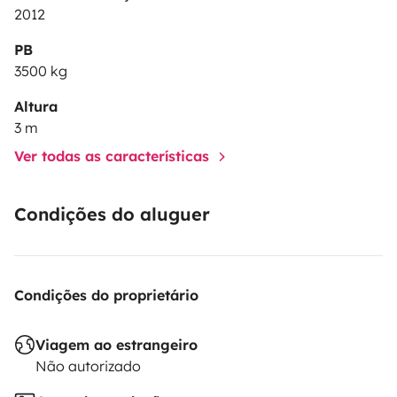
Deux prises mâle et femelle pour s’alimenter au 220v.
2012
1 store-ban.
PB
1 camera de recule
3500 kg
Possibilité de fournir tables, chaises, bains de soleil et
plancha gaz. Sous forme de forfaits.
Altura
3 m
Ver todas as características
Condições do aluguer
Condições do proprietário
Viagem ao estrangeiro
Não autorizado