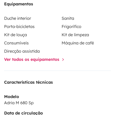
couettes, oreillers pour les 2 lits. Vaisselles et couverts
Equipamentos
et de produits de nécessité pour l’entretien.
Duche interior
Sanita
Il possède également :
Porta-bicicletas
Frigorífico
2 bouteilles de gaz.
Kit de louça
Kit de limpeza
100litres d’eau potable.
Consumíveis
Máquina de café
1 chauffe eau et chauffage eau pulsée gaz.
Direcção assistida
1 batterie cellule.
1 panneau solaire.
Ver todos os equipamentos
1 antenne hertzienne.
1 portes 4 vélos.
D’un grand coffre traversant.
Características técnicas
3 cales pour mettre de niveau le CC.
1 rallonge électrique 20m.
Modelo
1 tuyau d’eau 20m.
Adria M 680 Sp
Un marche pied.
Data de circulação