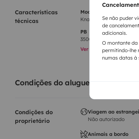
Cancelamento
Características 
Modelo
Se não puder vi
Knaus 630 Me Freeway
técnicas
de cancelament
PB
adicionais.
3500 kg
O montante da s
Ver todas as caracterís
permitindo-lhe 
numas datas à 
Condições do aluguer
Condições do 
Viagem ao estrange
Não autorizado
proprietário
Animais a bordo