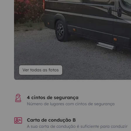
Ver todas as fotos
4 cintos de segurança
Número de lugares com cintos de segurança
Carta de condução B
A sua carta de condução é suficiente para conduzir