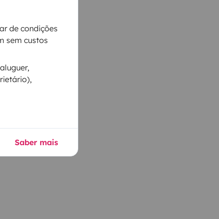
iar de condições
m sem custos
aluguer,
ietário),
Saber mais