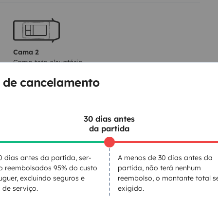
o separados. Caldeira
icionado na cabine e na cabine.
m conectar. Liquidificador 12v.
Cama 2
Cama teto elevatório
140x176 cm
 de cancelamento
Sanita
30 dias antes
da partida
Frigorífico
Kit de limpeza
0 dias antes da partida, ser-
A menos de 30 dias antes da
Máquina de café
ão reembolsados 95% do custo
partida, não terá nenhum
uguer, excluindo seguros e
reembolso, o montante total s
 de serviço.
exigido.
ntos