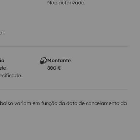
Não autorizado
al
ão
Montante
elo
800 €
ecificado
bolso variam em função da data de cancelamento da