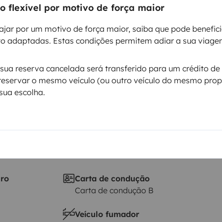
 flexível por motivo de força maior
Data de circulação
ajar por um motivo de força maior, saiba que pode benefic
2020
o adaptadas. Estas condições permitem adiar a sua viage
Altura
2,96 m
ua reserva cancelada será transferido para um crédito de 
ticas
reservar o mesmo veículo (ou outro veículo do mesmo propr
sua escolha.
iro
Carta de condução
Carta de condução B
Veículo fumador