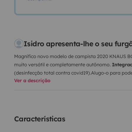
Isidro apresenta-lhe o seu fur
Magnífico novo modelo de campista 2020 KNAUS 
muito versátil e completamente autônomo.
Integra
(desinfecção total contra covid19).Alugo-o para po
Ver a descrição
possui. EXTRAS: Pacotes de assistente de inclinação 
alumínio de 17 '. Faróis de nevoeiro. 2 painéis solare
Pacote de iluminação Comfort (LEDs selecionáveis). 
e 1 na sala de estar) HDMI, USB, CARTÃO PC , MIRA
dispositivos iOS e Android. RÁDIO CD / USB / BLUE
Características
do volante. PROPRIEDADE LATERAL DE 3.5M. SUPO
unidades. ALARME com sensor indutivo. Câmera tras