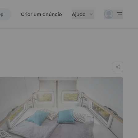
Criar um anúncio
Ajuda
pp