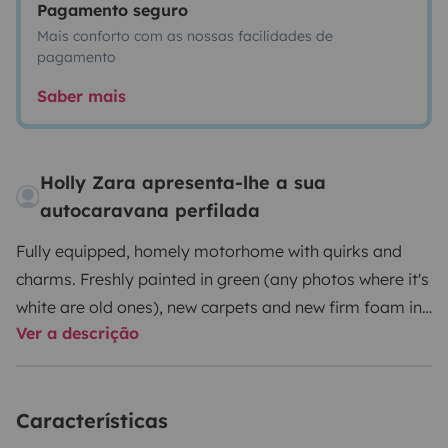
Pagamento seguro
Mais conforto com as nossas facilidades de
pagamento
Saber mais
Holly Zara apresenta-lhe a sua
autocaravana perfilada
Fully equipped, homely motorhome with quirks and
charms. Freshly painted in green (any photos where it's
white are old ones), new carpets and new firm foam in
Ver a descrição
beds/sofa. Personable and functionable home for a
comfortable stay. Hot water, cold fridge, electricity,
gas heater, cinema projector etc.
Ideal for an easy-
Características
going couple looking to go back to basics and
experience an authentic trip I'd say. Good size, you can