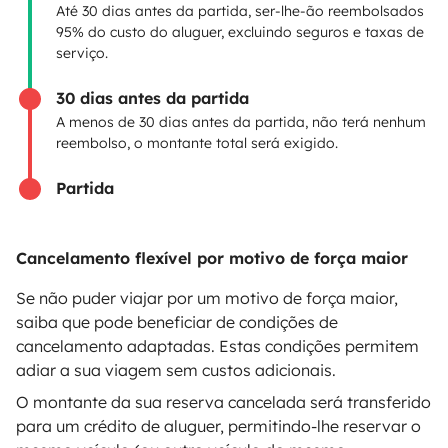
Até 30 dias antes da partida, ser-lhe-ão reembolsados
Seguro de aluguer
95% do custo do aluguer, excluindo seguros e taxas de
serviço.
Assistências de aluguer
30 dias antes da partida
Ajuda proprietário
A menos de 30 dias antes da partida, não terá nenhum
reembolso, o montante total será exigido.
Partida
Modos de pagamento seguros
Cancelamento flexível por motivo de força maior
Pagamento em prestações
Se não puder viajar por um motivo de força maior,
saiba que pode beneficiar de condições de
cancelamento adaptadas. Estas condições permitem
Descarregar na
Disponível na
adiar a sua viagem sem custos adicionais.
Apple Store
Google Play
O montante da sua reserva cancelada será transferido
para um crédito de aluguer, permitindo-lhe reservar o