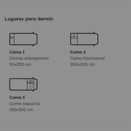
stand up, not too small that you can't move around
eachother and not too big to manoeuvre 3-point turns,
Lugares para dormir
a good balance.
Combined with a good spirit, it quite
simply has all you need and more for an amazing trip
together!
Cama 1
Cama 2
Camas sobrepostas
Cama transversal
50x200 cm
200x200 cm
Cama 3
Cama capucino
150x200 cm