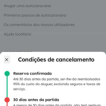
Alugar uma autocaravana
Primeiros passos de autocaravana
Os comentários dos nossos utilizadores
Ajuda locatário
PROPRIETÁRIOS
Condições de cancelamento
Criar um anúncio
Contrato de aluguer
Reserva confirmada
Até 30 dias antes da partida, ser-lhe-ão reembolsados
Seguro de aluguer
95% do custo do aluguer, excluindo seguros e taxas de
serviço.
Assistências de aluguer
30 dias antes da partida
Ajuda proprietário
A menos de 30 dias antes da partida, não terá nenhum