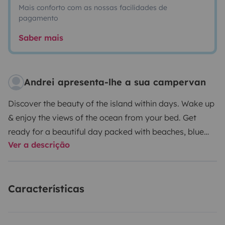
Mais conforto com as nossas facilidades de
pagamento
Saber mais
Andrei apresenta-lhe a sua campervan
Discover the beauty of the island within days. Wake up
& enjoy the views of the ocean from your bed. Get
ready for a beautiful day packed with beaches, blue
Ver a descrição
skies and tropical nature. Van fully equipped to enjoy
the trip around the island of Tenerife (and not only) in
complete freedom and autonomy, either alone or with
Características
your partner or adventurer. The van has been equipped
with everything necessary to enjoy a holiday of
simplicity and spontaneity without depriving itself of