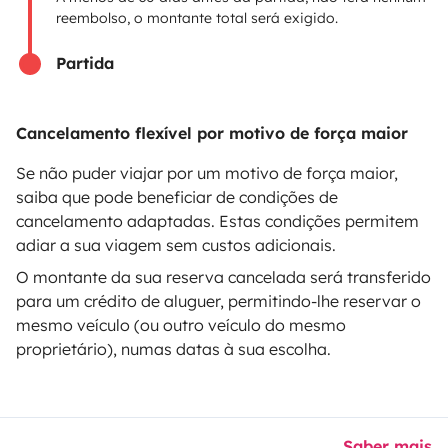
reembolso, o montante total será exigido.
Partida
Modos de pagamento seguros
Cancelamento flexível por motivo de força maior
Pagamento em prestações
Se não puder viajar por um motivo de força maior,
saiba que pode beneficiar de condições de
cancelamento adaptadas. Estas condições permitem
Descarregar na
Disponível na
adiar a sua viagem sem custos adicionais.
Apple Store
Google Play
O montante da sua reserva cancelada será transferido
para um crédito de aluguer, permitindo-lhe reservar o
mesmo veículo (ou outro veículo do mesmo
proprietário), numas datas à sua escolha.
O blog
Contactos
Recrutamento
CGU
Confidencialidade
Cookies
© 2026 Yescapa
Saber mais