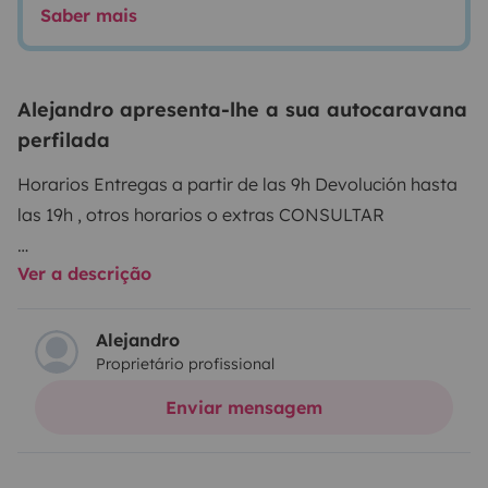
Saber mais
Alejandro apresenta-lhe a sua autocaravana
perfilada
Horarios Entregas a partir de las 9h Devolución hasta
las 19h , otros horarios o extras CONSULTAR
Ver a descrição
La familia alquila mi furgo crece con una Giottiline
siena 385 magnífica perfilada de 7 metros, con todas
las comodidades, tiene 5 plazas de dia y noche, varias
Alejandro
Proprietário profissional
configuraciones nocturnas, cama doble 135, dos camas
traseras individuales, o cama de 210*210!! + Cama
Enviar mensagem
eléctrica doble en el techo. Ducha separada, salón muy
acogedor, disfruta como en casa. Además dispone de