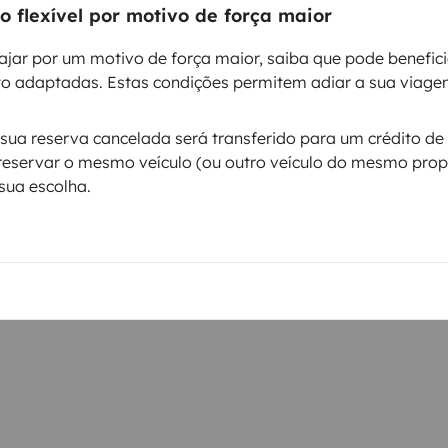
Kit de limpeza
 flexível por motivo de força maior
Fecho central
ajar por um motivo de força maior, saiba que pode benefic
o adaptadas. Estas condições permitem adiar a sua viage
ntos
ua reserva cancelada será transferido para um crédito de 
reservar o mesmo veículo (ou outro veículo do mesmo propr
sua escolha.
Data de circulação
2005
Altura
3,09 m
ticas