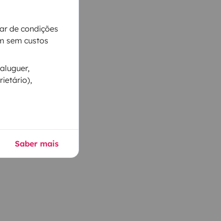
iar de condições
m sem custos
aluguer,
ietário),
Saber mais