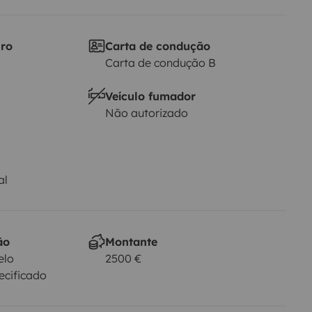
iro
Carta de condução
Carta de condução B
Veículo fumador
Não autorizado
al
ão
Montante
elo
2500 €
ecificado