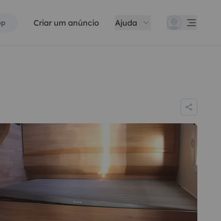
Criar um anúncio
Ajuda
pp