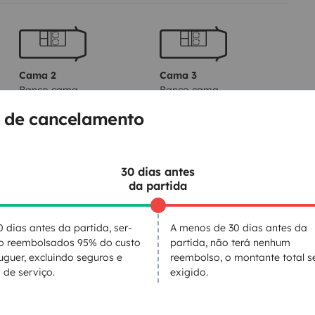
hicule dans notre cours securisé,
n'hésitez pas à me contacter pour
Cama 2
Cama 3
Banco cama
Banco cama
140x200 cm
90x200 cm
 de cancelamento
30 dias antes
da partida
0 dias antes da partida, ser-
A menos de 30 dias antes da
ão reembolsados 95% do custo
partida, não terá nenhum
uguer, excluindo seguros e
reembolso, o montante total s
 de serviço.
exigido.
Sanita
Frigorífico