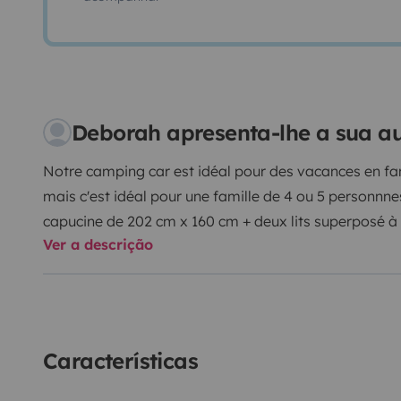
Deborah apresenta-lhe a sua a
Notre camping car est idéal pour des vacances en fami
mais c'est idéal pour une famille de 4 ou 5 personnnes
capucine de 202 cm x 160 cm + deux lits superposé à 
Ver a descrição
en conservant les deux tables convertibles en couchag
avez une cinquième personne, la petite table se transf
banquette si vous preferez (tout en conservant la gr
en plus la grande table peut se transformer en un gra
(4 Vélos), TV + DVD, Panneau solaire, douche et WC. 
Características
cuisson au gaz, frigo, petit congélateur, évier) et de
cuisiner (vaisselle, couverts, casseroles etc). Il y 