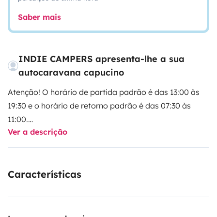
Saber mais
INDIE CAMPERS apresenta-lhe a sua
autocaravana capucino
Atenção! O horário de partida padrão é das 13:00 às
19:30 e o horário de retorno padrão é das 07:30 às
11:00.
Ver a descrição
Selecione os seus horários de partida e retorno
diretamente com o nosso parceiro Indie Campers.
Características
A Indie Campers oferece um serviço de transporte de
ida e volta 24 horas por dia, 7 dias por semana, com
horários flexíveis de chegada e partida. Durante o
horário comercial, o transporte é gratuito. Caso esses