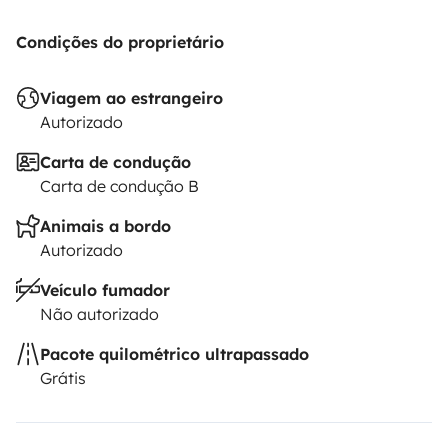
de animais no interior do veículo.
Condições do proprietário
O locatário deve contratar o seu próprio seguro de
Viagem ao estrangeiro
responsabilidade civil, colisão e contra todos os riscos.
Autorizado
O seguro da Roadsurfer aplica-se a título secundário,
em complemento ao seguro pessoal do locatário.
Carta de condução
Carta de condução B
Animais a bordo
Autorizado
Veículo fumador
Não autorizado
Pacote quilométrico ultrapassado
Grátis