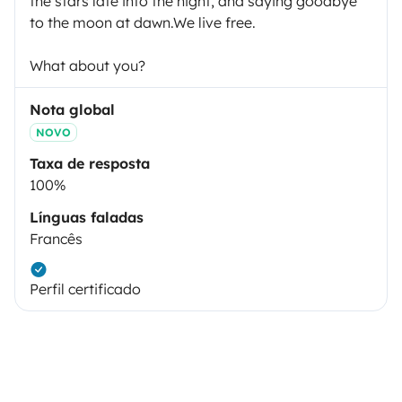
the stars late into the night, and saying goodbye
to the moon at dawn.We live free.
What about you?
Nota global
NOVO
Taxa de resposta
100%
Línguas faladas
Francês
Perfil certificado