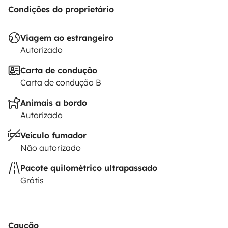
Condições do proprietário
de animais no interior do veículo.
Viagem ao estrangeiro
O locatário deve contratar o seu próprio seguro de
Autorizado
responsabilidade civil, colisão e contra todos os riscos.
O seguro da Roadsurfer aplica-se a título secundário,
Carta de condução
em complemento ao seguro pessoal do locatário.
Carta de condução B
Animais a bordo
Autorizado
Veículo fumador
Não autorizado
Pacote quilométrico ultrapassado
Grátis
Caução