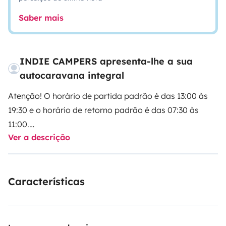
Saber mais
INDIE CAMPERS apresenta-lhe a sua
autocaravana integral
Atenção! O horário de partida padrão é das 13:00 às
19:30 e o horário de retorno padrão é das 07:30 às
11:00.
Ver a descrição
Selecione os seus horários de partida e retorno
diretamente com o nosso parceiro Indie Campers.
Características
A Indie Campers oferece um serviço de transporte de
ida e volta 24 horas por dia, 7 dias por semana, com
horários flexíveis de chegada e partida. Durante o
horário comercial, o transporte é gratuito. Caso esses