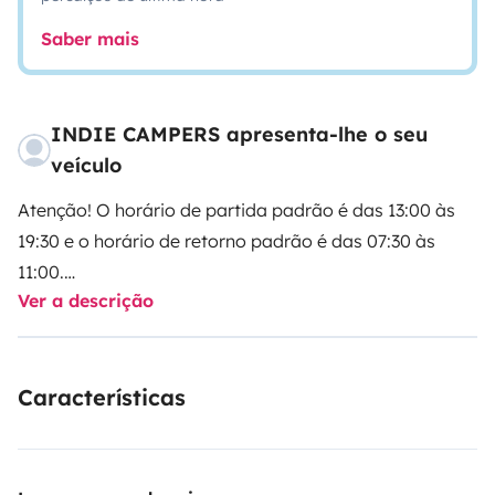
Saber mais
INDIE CAMPERS apresenta-lhe o seu
veículo
Atenção! O horário de partida padrão é das 13:00 às
19:30 e o horário de retorno padrão é das 07:30 às
11:00.
Ver a descrição
Selecione os seus horários de partida e retorno
diretamente com o nosso parceiro Indie Campers.
Características
A Indie Campers oferece um serviço de transporte de
ida e volta 24 horas por dia, 7 dias por semana, com
horários flexíveis de chegada e partida. Durante o
horário comercial, o transporte é gratuito. Caso esses