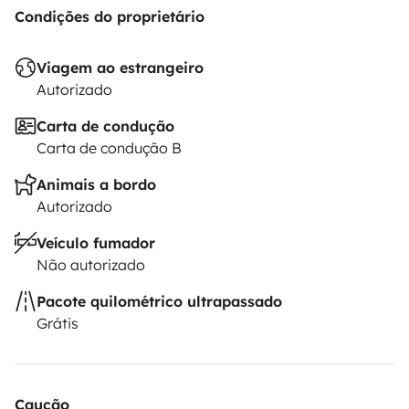
Condições do proprietário
O locatário deve contratar o seu próprio seguro de
Viagem ao estrangeiro
responsabilidade civil, colisão e contra todos os riscos.
Autorizado
O seguro da Roadsurfer aplica-se a título secundário,
em complemento ao seguro pessoal do locatário.
Carta de condução
Carta de condução B
Animais a bordo
Autorizado
Veículo fumador
Não autorizado
Pacote quilométrico ultrapassado
Grátis
Caução