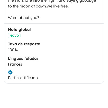
the stars late into the night, and saying goodbye
to the moon at dawn.We live free.
What about you?
Nota global
NOVO
Taxa de resposta
100%
Línguas faladas
Francês
Perfil certificado