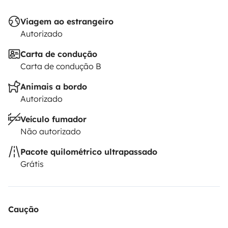
de animais no interior do veículo.
Viagem ao estrangeiro
Autorizado
O locatário deve contratar o seu próprio seguro de
responsabilidade civil, colisão e contra todos os riscos.
Carta de condução
Carta de condução B
O seguro da Roadsurfer aplica-se a título secundário,
em complemento ao seguro pessoal do locatário.
Animais a bordo
Autorizado
Veículo fumador
Não autorizado
Pacote quilométrico ultrapassado
Grátis
Caução