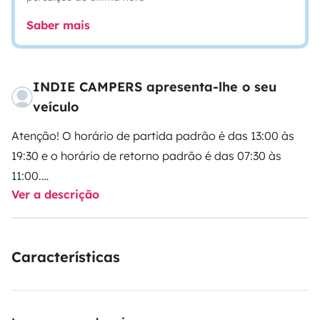
Saber mais
INDIE CAMPERS apresenta-lhe o seu
veículo
Atenção! O horário de partida padrão é das 13:00 às
19:30 e o horário de retorno padrão é das 07:30 às
11:00.
Ver a descrição
Selecione os seus horários de partida e retorno
diretamente com o nosso parceiro Indie Campers.
Características
A Indie Campers oferece um serviço de transporte de
ida e volta 24 horas por dia, 7 dias por semana, com
horários flexíveis de chegada e partida. Durante o
horário comercial, o transporte é gratuito. Caso esses