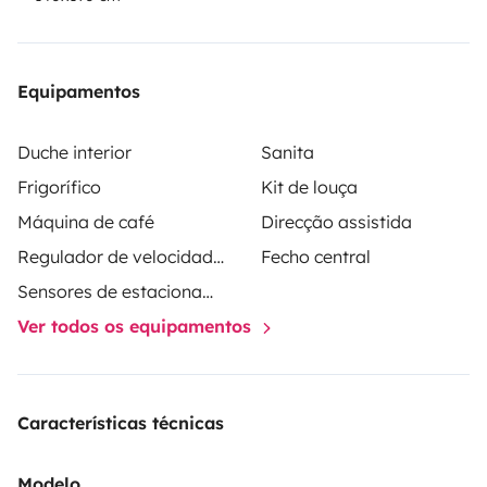
sencilla desde el primer momento, incluso si es tu
primera vez en autocaravana.
Viajes al extranjero -
Autorizado
Carnet de conducir - Carnet B
Animales a
Equipamentos
bordo - No autorizado ( PENALIZACION € 150,00 )
Se
permite fumar - No autorizado ( PENALIZACION €
Duche interior
Sanita
90,00 )
Exceso de kilometraje - 0,59 € por km adicional
Frigorífico
Kit de louça
Máquina de café
Direcção assistida
Regulador de velocidade / Cruise Control
Fecho central
Sensores de estacionamento
Ver todos os equipamentos
Características técnicas
Modelo