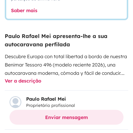
Saber mais
Paulo Rafael Mei apresenta-lhe a sua
autocaravana perfilada
Descubre Europa con total libertad a bordo de nuestra
Benimar Tessoro 496 (modelo reciente 2026), una
autocaravana moderna, cómoda y fácil de conducir.
Ver a descrição
Con 7,43 m de largo, 2,30 m de ancho y 2,89 m de alto,
ofrece un excelente equilibrio entre espacio interior y
manejabilidad, ideal tanto para una primera
Paulo Rafael Mei
Proprietário profissional
experiencia como para viajes más largos. Equipada
con motor de 165 CV sobre base Ford Transit,
Enviar mensagem
garantiza una conducción segura, estable y agradable
en todo tipo de rutas. En el interior cuenta con un salón