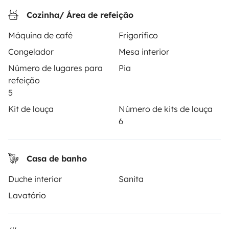
ALUGUER DE AUTOCARAVANAS
Cozinha/ Área de refeição
Máquina de café
Frigorífico
Como funciona?
Congelador
Mesa interior
Alugar uma autocaravana
Número de lugares para
Pia
Primeiros passos de autocaravana
refeição
5
Os comentários dos nossos utilizadores
Kit de louça
Número de kits de louça
Ajuda locatário
6
Casa de banho
PROPRIETÁRIOS
Duche interior
Sanita
Criar um anúncio
Lavatório
Contrato de aluguer
Seguro de aluguer