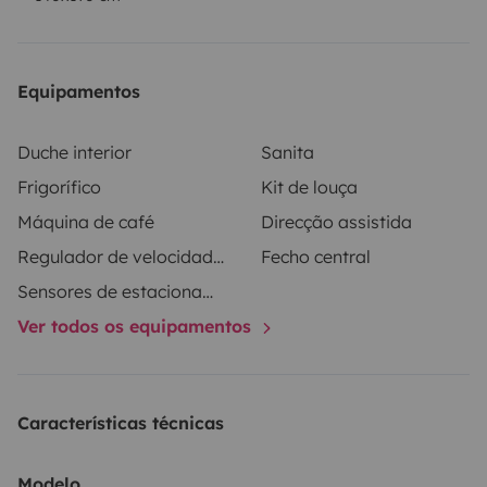
sencilla desde el primer momento, incluso si es tu
primera vez en autocaravana.
Viajes al extranjero -
Autorizado
Carnet de conducir - Carnet B
Animales a
Equipamentos
bordo - No autorizado ( PENALIZACION € 150,00 )
Se
permite fumar - No autorizado ( PENALIZACION €
Duche interior
Sanita
90,00 )
Exceso de kilometraje - 0,59 € por km adicional
Frigorífico
Kit de louça
Máquina de café
Direcção assistida
Regulador de velocidade / Cruise Control
Fecho central
Sensores de estacionamento
Ver todos os equipamentos
Características técnicas
Modelo