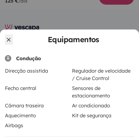
125 €
/dia
Equipamentos
A Yescapa é uma plataforma simples e segura de
aluguer de autocaravanas, furgões transformados e
campervans entre particulares. A página é o
Condução
intermediário de confiança e propõe uma solução
Direcção assistida
Regulador de velocidade
chave-na-mão para os alugueres de autocaravanas
/ Cruise Control
em total liberdade e confiança.
Fecho central
Sensores de
estacionamento
4.22/5 de 544 comentários de utilizadores no Trusted
Shops
Câmara traseira
Ar condicionado
Aquecimento
Kit de segurança
Instagram
X
Pinterest
Facebook
Airbags