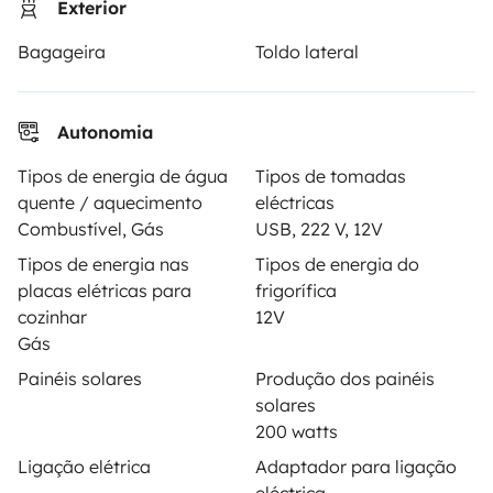
Exterior
Assistências de aluguer
Bagageira
Toldo lateral
Ajuda proprietário
Autonomia
Tipos de energia de água
Tipos de tomadas
quente / aquecimento
eléctricas
Modos de pagamento seguros
Combustível, Gás
USB, 222 V, 12V
Tipos de energia nas
Tipos de energia do
Pagamento em prestações
placas elétricas para
frigorífica
cozinhar
12V
Gás
Descarregar na
Disponível na
Painéis solares
Produção dos painéis
Apple Store
Google Play
solares
200 watts
Ligação elétrica
Adaptador para ligação
O blog
Contactos
Recrutamento
CGU