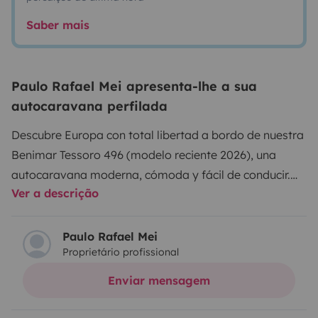
Saber mais
Paulo Rafael Mei apresenta-lhe a sua
autocaravana perfilada
Descubre Europa con total libertad a bordo de nuestra
Benimar Tessoro 496 (modelo reciente 2026), una
autocaravana moderna, cómoda y fácil de conducir.
Ver a descrição
Con 7,43 m de largo, 2,30 m de ancho y 2,89 m de alto,
ofrece un excelente equilibrio entre espacio interior y
manejabilidad, ideal tanto para una primera
Paulo Rafael Mei
Proprietário profissional
experiencia como para viajes más largos. Equipada
con motor de 165 CV sobre base Ford Transit,
Enviar mensagem
garantiza una conducción segura, estable y agradable
en todo tipo de rutas. En el interior cuenta con un salón