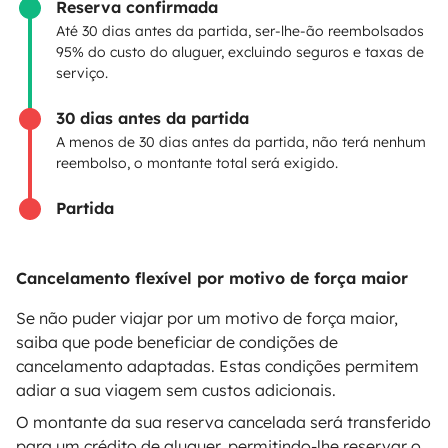
Contrato de aluguer
Reserva confirmada
Até 30 dias antes da partida, ser-lhe-ão reembolsados
Seguro de aluguer
95% do custo do aluguer, excluindo seguros e taxas de
serviço.
Assistências de aluguer
30 dias antes da partida
Ajuda proprietário
A menos de 30 dias antes da partida, não terá nenhum
reembolso, o montante total será exigido.
Partida
Modos de pagamento seguros
Cancelamento flexível por motivo de força maior
Pagamento em prestações
Se não puder viajar por um motivo de força maior,
saiba que pode beneficiar de condições de
cancelamento adaptadas. Estas condições permitem
Descarregar na
Disponível na
adiar a sua viagem sem custos adicionais.
Apple Store
Google Play
O montante da sua reserva cancelada será transferido
para um crédito de aluguer, permitindo-lhe reservar o