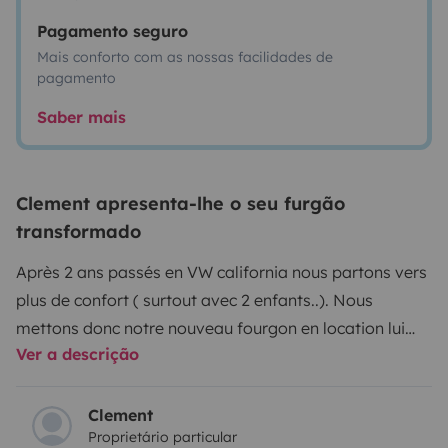
Pagamento seguro
Mais conforto com as nossas facilidades de
pagamento
Saber mais
Clement apresenta-lhe o seu furgão
transformado
Après 2 ans passés en VW california nous partons vers
plus de confort ( surtout avec 2 enfants..). Nous
mettons donc notre nouveau fourgon en location lui
Ver a descrição
aussi. Font vendôme sur porteur fiat ducato 140cv, 4
places 4 couchages (2 adultes et 2 enfants ou adultes
de moins de 70kg) sur lits superposés à l'arrière (140 x
Clement
Proprietário particular
190 les 2, le lit du haut est en 2 parties et s'enlève si