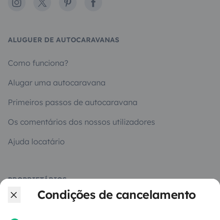
Instagram
X
Pinterest
Facebook
ALUGUER DE AUTOCARAVANAS
Como funciona?
Alugar uma autocaravana
Primeiros passos de autocaravana
Os comentários dos nossos utilizadores
Ajuda locatário
PROPRIETÁRIOS
Condições de cancelamento
Criar um anúncio