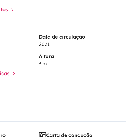
ntos
Data de circulação
2021
Altura
3 m
ticas
iro
Carta de condução