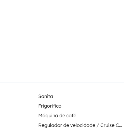
rte vélo 2 velos
Store exterieur
sition si vous avez des questions
Sanita
Frigorífico
Máquina de café
Regulador de velocidade / Cruise Control