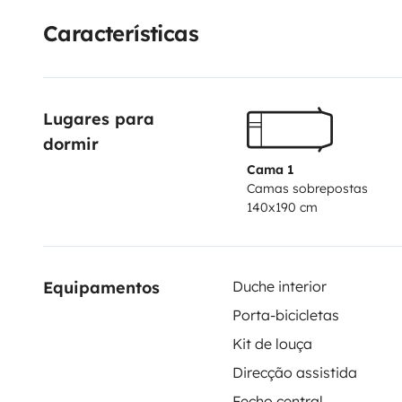
moustiquaire.
Pas d'isofix.
Nombreux rangements
Po
Características
Vaisselle pour 4 personnes
Etc.
On reste à votre dispo
Lugares para 
dormir
Cama 1
Camas sobrepostas
140x190 cm
Equipamentos
Duche interior
Porta-bicicletas
Kit de louça
Direcção assistida
Fecho central