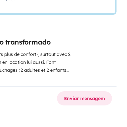
ão transformado
 plus de confort ( surtout avec 2
en location lui aussi. Font
uchages (2 adultes et 2 enfants
ière (140 x 190 les 2, le lit du
 (charge maxi 2 x 70kg en haut).
Douchette arrière à l'eau froide,
Enviar mensagem
de l'apéro ! 100l d'eau claire et
anneau solaire, recharge à 100%
 soleil, démarrez le fourgon ou
r tous les ouvrants avec