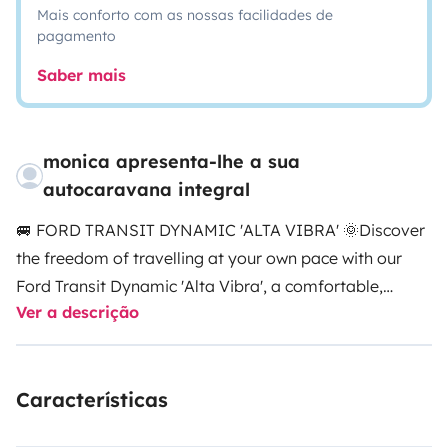
Mais conforto com as nossas facilidades de
pagamento
Saber mais
monica apresenta-lhe a sua
autocaravana integral
🚐 FORD TRANSIT DYNAMIC 'ALTA VIBRA' 🌞
Discover
the freedom of travelling at your own pace with our
Ford Transit Dynamic 'Alta Vibra', a comfortable,
Ver a descrição
spacious, and fully equipped motorhome designed for
unforgettable adventures.
Perfect for couples, families,
or friends looking for nature, adventure, relaxation,
Características
and comfort on every journey.
━━━━━━━━━━━━━━
✨
CAPACITY & LAYOUT
✔ 4 approved travel seats
✔