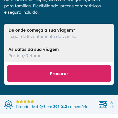
para famílias. Flexibilidade, preços competitivos
e seguro incluído.
De onde começa a sua viagem?
Lugar de levantamento do veículo
As datas da sua viagem
Partida/Retorno
Procurar
A ma
Notado de
4,9/5
em
397 013
comentários
de v