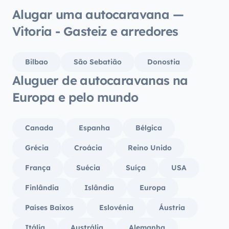
garage
Alugar uma autocaravana —
casset
Vitoria - Gasteiz e arredores
dispon
semana
qualqu
Bilbao
São Sebatião
Donostia
nos d
Aluguer de autocaravanas na
deles! Apetecia-me voltar atrás para a
semana
Europa e pelo mundo
as féria
Yescap
Canada
Espanha
Bélgica
Grécia
Croácia
Reino Unido
França
Suécia
Suíça
USA
Finlândia
Islândia
Europa
Países Baixos
Eslovénia
Áustria
Itália
Austrália
Alemanha