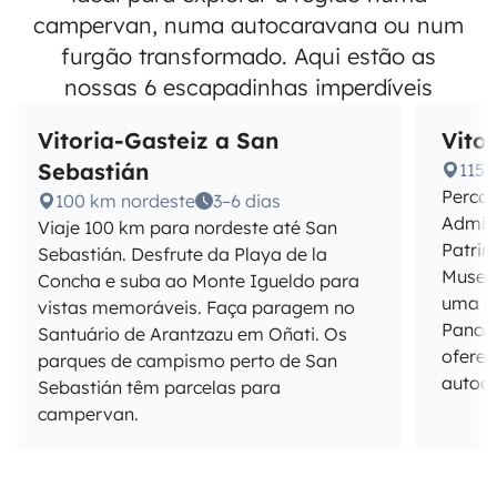
campervan, numa autocaravana ou num
furgão transformado. Aqui estão as
nossas 6 escapadinhas imperdíveis
Vitoria-Gasteiz a San
Vito
Sebastián
115 
Percor
100 km nordeste
3–6 dias
Admire
Viaje 100 km para nordeste até San
Patrim
Sebastián. Desfrute da Playa de la
Museo 
Concha e suba ao Monte Igueldo para
uma p
vistas memoráveis. Faça paragem no
Pancor
Santuário de Arantzazu em Oñati. Os
oferec
parques de campismo perto de San
autoc
Sebastián têm parcelas para
campervan.