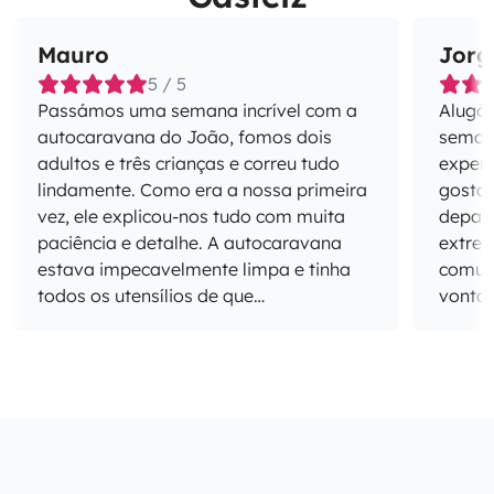
Mauro
Jorg
5 / 5
Passámos uma semana incrível com a
Alugá
autocaravana do João, fomos dois
semana
adultos e três crianças e correu tudo
experi
lindamente. Como era a nossa primeira
gostar ou não. 
vez, ele explicou-nos tudo com muita
depar
paciência e detalhe. A autocaravana
extrem
estava impecavelmente limpa e tinha
comuni
todos os utensílios de que
vontad
precisávamos. Recomendo vivamente!
em por
assim 
dele!)
pratos
acomo
cozinh
maravi