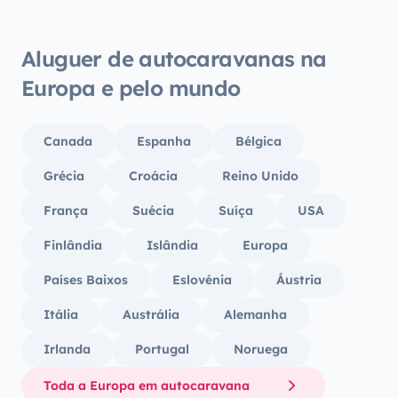
cozinh
maravi
garage
Aluguer de autocaravanas na
casset
Europa e pelo mundo
dispon
semana
qualqu
Canada
Espanha
Bélgica
nos d
deles! Apetecia-me voltar atrás para a
Grécia
Croácia
Reino Unido
semana
França
Suécia
Suíça
USA
as féria
Yescap
Finlândia
Islândia
Europa
Países Baixos
Eslovénia
Áustria
Itália
Austrália
Alemanha
Irlanda
Portugal
Noruega
Toda a Europa em autocaravana