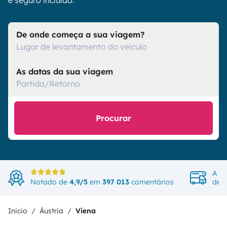
e seguro incluído.
De onde começa a sua viagem?
Lugar de levantamento do veículo
As datas da sua viagem
Partida/Retorno
Procurar
A ma
Notado de
4,9/5
em
397 013
comentários
de v
Inicio
Áustria
Viena