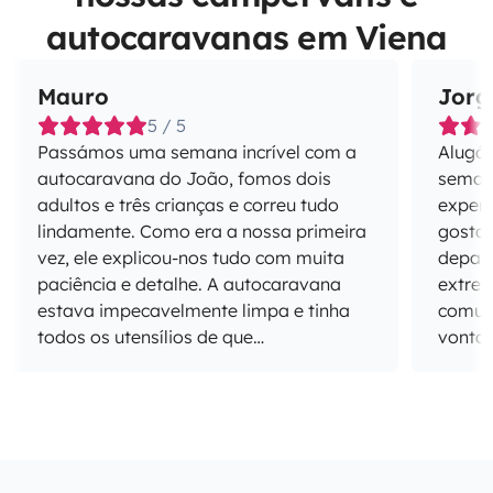
autocaravanas em Viena
Mauro
Jorg
5 / 5
Passámos uma semana incrível com a
Alugá
autocaravana do João, fomos dois
semana
adultos e três crianças e correu tudo
experi
lindamente. Como era a nossa primeira
gostar ou não. 
vez, ele explicou-nos tudo com muita
depar
paciência e detalhe. A autocaravana
extrem
estava impecavelmente limpa e tinha
comuni
todos os utensílios de que
vontad
precisávamos. Recomendo vivamente!
em por
assim 
dele!)
pratos
acomo