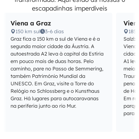
escapadinhas imperdíveis
Viena a Graz
Vien
150 km sul
3–6 dias
185 
Graz fica a 150 km a sul de Viena e é a
Salzbu
segunda maior cidade da Áustria. A
Viena
autoestrada A2 leva à capital da Estíria
cidade
em pouco mais de duas horas. Pelo
A1 lev
caminho, pare no Passo de Semmering,
meia. 
também Património Mundial da
Trauns
UNESCO. Em Graz, visite a Torre do
pena. 
Relógio no Schlossberg e o Kunsthaus
de Hoh
Graz. Há lugares para autocaravanas
Em red
na periferia junto ao rio Mur.
parqu
para 