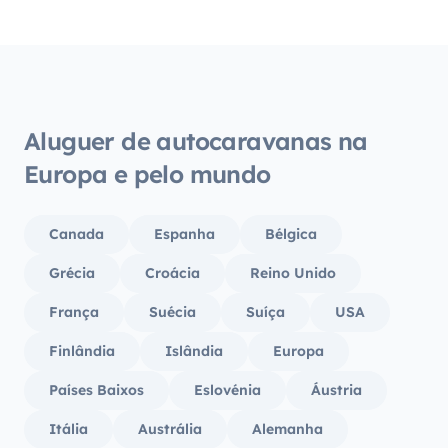
dele!)
pratos
acomo
cozinh
maravi
garage
Aluguer de autocaravanas na
casset
Europa e pelo mundo
dispon
semana
qualqu
Canada
Espanha
Bélgica
nos d
deles! Apetecia-me voltar atrás para a
Grécia
Croácia
Reino Unido
semana
França
Suécia
Suíça
USA
as féria
Yescap
Finlândia
Islândia
Europa
Países Baixos
Eslovénia
Áustria
Itália
Austrália
Alemanha