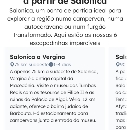
a partir de Salonica
Salonica, um ponto de partida ideal para
explorar a região numa campervan, numa
autocaravana ou num furgão
transformado. Aqui estão as nossas 6
escapadinhas imperdíveis
Salonica a Vergina
Salo
75 km sudoeste
1–4 dias
90 k
A apenas 75 km a sudoeste de Salonica,
A pení
Vergina é a antiga capital da
fica a
Macedónia. Visite o museu das Tumbas
Saloni
Reais com os tesouros de Filipe II e as
ao can
ruínas do Palácio de Aigai. Véria, 12 km
Templo
adiante, oferece o bairro judaico de
Afyto
Barbouta. Há estacionamento para
tradic
campervans junto à entrada do museu.
mar. 
para 