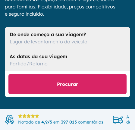
para famílias. Flexibilidade, preços competitivos
e seguro incluído.
De onde começa a sua viagem?
Lugar de levantamento do veículo
As datas da sua viagem
Partida/Retorno
Procurar
A ma
Notado de
4,9/5
em
397 013
comentários
de v