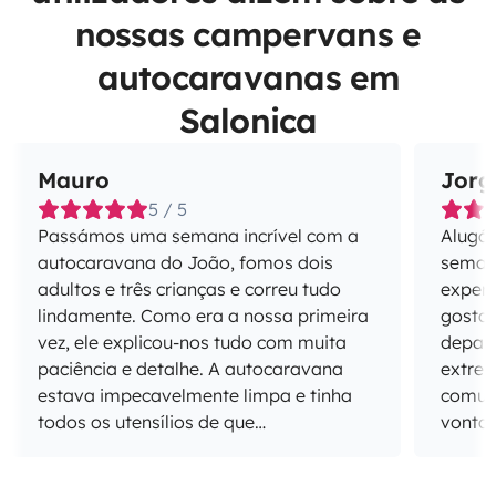
nossas campervans e
autocaravanas em
Salonica
Mauro
Jorg
5 / 5
Passámos uma semana incrível com a
Alugá
autocaravana do João, fomos dois
semana
adultos e três crianças e correu tudo
experi
lindamente. Como era a nossa primeira
gostar ou não. 
vez, ele explicou-nos tudo com muita
depar
paciência e detalhe. A autocaravana
extrem
estava impecavelmente limpa e tinha
comuni
todos os utensílios de que
vontad
precisávamos. Recomendo vivamente!
em por
assim 