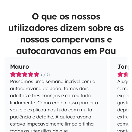
O que os nossos
utilizadores dizem sobre as
nossas campervans e
autocaravanas em Pau
Mauro
Jorg
5 / 5
Passámos uma semana incrível com a
Alugá
autocaravana do João, fomos dois
semana
adultos e três crianças e correu tudo
experi
lindamente. Como era a nossa primeira
gostar ou não. 
vez, ele explicou-nos tudo com muita
depar
paciência e detalhe. A autocaravana
extrem
estava impecavelmente limpa e tinha
comuni
todos os utensílios de que
vontad