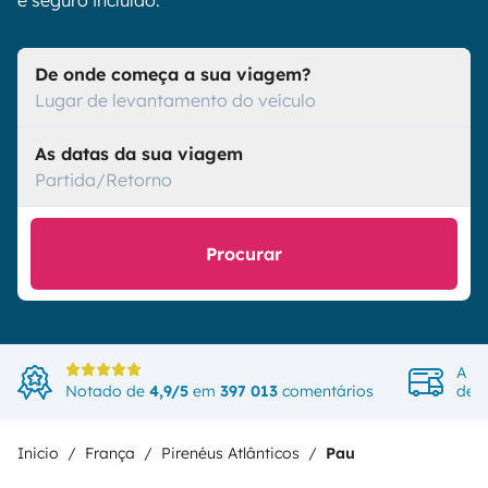
e seguro incluído.
De onde começa a sua viagem?
Lugar de levantamento do veículo
As datas da sua viagem
Partida/Retorno
Procurar
A ma
Notado de
4,9/5
em
397 013
comentários
de v
Inicio
França
Pirenéus Atlânticos
Pau