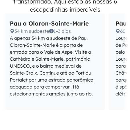
transformado. Aqui estão as nossas 6
escapadinhas imperdíveis
Pau a Oloron-Sainte-Marie
Pau 
34 km sudoeste
1–3 dias
60 k
A apenas 34 km a sudoeste de Pau,
Lourde
Oloron-Sainte-Marie é a porta de
de Pau
entrada para o Vale de Aspe. Visite a
pelo S
Cathédrale Sainte-Marie, património
Lourde
UNESCO, e o bairro medieval de
para a
Sainte-Croix. Continue até ao Fort du
Châtea
Portalet por uma estrada panorâmica
parqu
adequada para campervan. Há
dispõe
estacionamentos amplos junto ao rio.
elétri