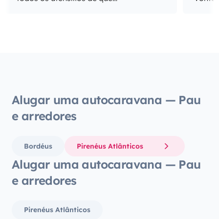
precisávamos. Recomendo vivamente!
em por
assim 
dele!)
pratos
acomo
cozinh
maravi
garage
Alugar uma autocaravana — Pau
casset
e arredores
dispon
semana
qualqu
Bordéus
Pirenéus Atlânticos
nos d
Alugar uma autocaravana — Pau
deles! Apetecia-me voltar atrás para a
semana
e arredores
as féria
Yescap
Pirenéus Atlânticos