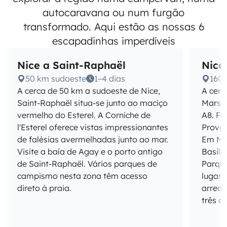
autocaravana ou num furgão
transformado. Aqui estão as nossas 6
escapadinhas imperdíveis
Nice a Saint-Raphaël
Nice
50 km sudoeste
1–4 dias
160 
A cerca de 50 km a sudoeste de Nice,
A cerc
Saint-Raphaël situa-se junto ao maciço
Marsel
vermelho do Esterel. A Corniche de
A8. F
l'Esterel oferece vistas impressionantes
Proven
de falésias avermelhadas junto ao mar.
Em Mar
Visite a baía de Agay e o porto antigo
Basili
de Saint-Raphaël. Vários parques de
Parque
campismo nesta zona têm acesso
lugare
direto à praia.
arredo
três a 