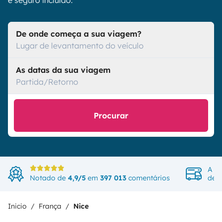
e seguro incluído.
De onde começa a sua viagem?
Lugar de levantamento do veículo
As datas da sua viagem
Partida/Retorno
Procurar
A ma
Notado de
4,9/5
em
397 013
comentários
de v
Inicio
França
Nice