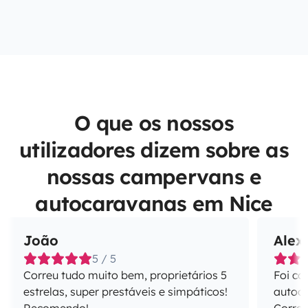
O que os nossos
utilizadores dizem sobre as
nossas campervans e
autocaravanas em Nice
João
Alex
5 / 5
Correu tudo muito bem, proprietários 5
Foi co
estrelas, super prestáveis e simpáticos!
autoca