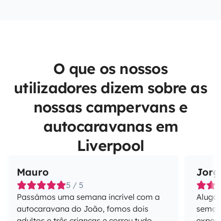
O que os nossos
utilizadores dizem sobre as
nossas campervans e
autocaravanas em
Liverpool
Mauro
Jorg
5 / 5
Passámos uma semana incrível com a
Alugá
autocaravana do João, fomos dois
semana
adultos e três crianças e correu tudo
experi