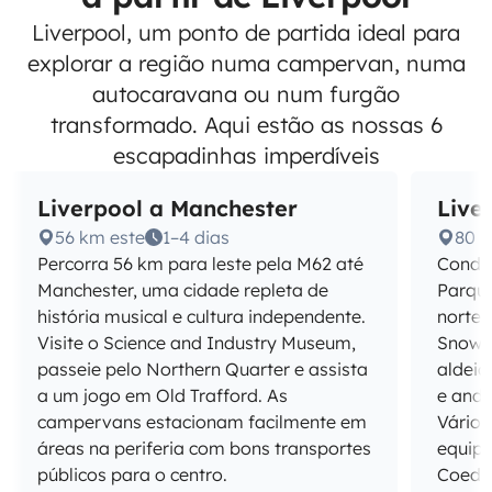
Liverpool, um ponto de partida ideal para
explorar a região numa campervan, numa
autocaravana ou num furgão
transformado. Aqui estão as nossas 6
escapadinhas imperdíveis
Liverpool a Manchester
Live
56 km este
1–4 dias
80 
Percorra 56 km para leste pela M62 até
Conduz
Manchester, uma cidade repleta de
Parque
história musical e cultura independente.
norte 
Visite o Science and Industry Museum,
Snowdo
passeie pelo Northern Quarter e assista
aldeia
a um jogo em Old Trafford. As
e ande
campervans estacionam facilmente em
Vário
áreas na periferia com bons transportes
equipa
públicos para o centro.
Coed 