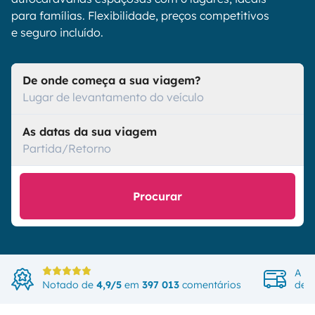
para famílias. Flexibilidade, preços competitivos
e seguro incluído.
De onde começa a sua viagem?
Lugar de levantamento do veículo
As datas da sua viagem
Partida/Retorno
Procurar
A ma
Notado de
4,9/5
em
397 013
comentários
de v