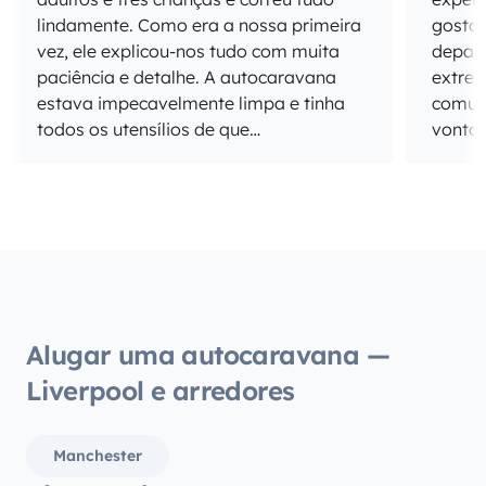
lindamente. Como era a nossa primeira
gostar ou não. 
vez, ele explicou-nos tudo com muita
depar
paciência e detalhe. A autocaravana
extrem
estava impecavelmente limpa e tinha
comuni
todos os utensílios de que
vontad
precisávamos. Recomendo vivamente!
em por
assim 
dele!)
pratos
acomo
cozinh
maravi
garage
Alugar uma autocaravana —
casset
Liverpool e arredores
dispon
semana
qualqu
Manchester
nos d