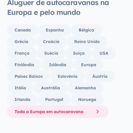
Aluguer de autocaravanas na
deles! Apetecia-me voltar atrás para a
semana
Europa e pelo mundo
as féria
Yescap
Canada
Espanha
Bélgica
Grécia
Croácia
Reino Unido
França
Suécia
Suíça
USA
Finlândia
Islândia
Europa
Países Baixos
Eslovénia
Áustria
Itália
Austrália
Alemanha
Irlanda
Portugal
Noruega
Toda a Europa em autocaravana