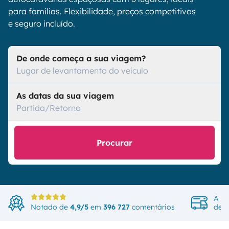
para famílias. Flexibilidade, preços competitivos
e seguro incluído.
De onde começa a sua viagem?
Lugar de levantamento do veículo
As datas da sua viagem
Partida/Retorno
Procurar
A ma
Notado de
4,9/5
em
396 727
comentários
de v