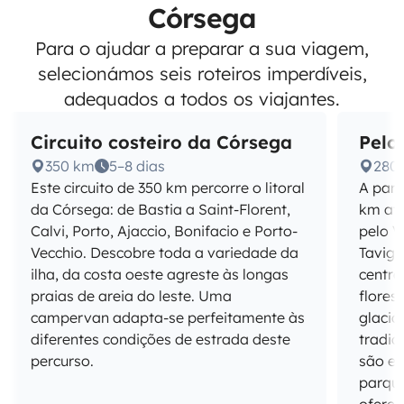
Córsega
Para o ajudar a preparar a sua viagem,
selecionámos seis roteiros imperdíveis,
adequados a todos os viajantes.
Circuito costeiro da Córsega
Pelo
350 km
5–8 dias
280
Este circuito de 350 km percorre o litoral
A part
da Córsega: de Bastia a Saint-Florent,
km atr
Calvi, Porto, Ajaccio, Bonifacio e Porto-
pelo V
Vecchio. Descobre toda a variedade da
Tavign
ilha, da costa oeste agreste às longas
centr
praias de areia do leste. Uma
flores
campervan adapta-se perfeitamente às
glacia
diferentes condições de estrada deste
tradic
percurso.
são es
parque