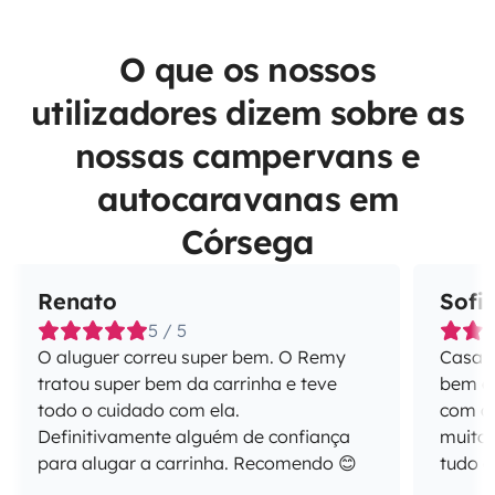
O que os nossos
utilizadores dizem sobre as
nossas campervans e
autocaravanas em
Córsega
Renato
Sofi
5 / 5
O aluguer correu super bem. O Remy
Casal 
tratou super bem da carrinha e teve
bem e
todo o cuidado com ela.
com a
Definitivamente alguém de confiança
muito 
para alugar a carrinha. Recomendo 😊
tudo e