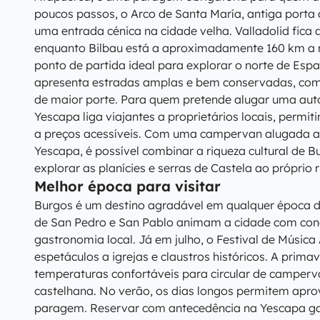
poucos passos, o Arco de Santa María, antiga porta
uma entrada cénica na cidade velha. Valladolid fica 
enquanto Bilbau está a aproximadamente 160 km a n
ponto de partida ideal para explorar o norte de Esp
apresenta estradas amplas e bem conservadas, com
de maior porte. Para quem pretende alugar uma au
Yescapa liga viajantes a proprietários locais, permit
a preços acessíveis. Com uma campervan alugada 
Yescapa, é possível combinar a riqueza cultural de 
explorar as planícies e serras de Castela ao próprio 
Melhor época para visitar
Burgos é um destino agradável em qualquer época d
de San Pedro e San Pablo animam a cidade com conce
gastronomia local. Já em julho, o Festival de Música
espetáculos a igrejas e claustros históricos. A prim
temperaturas confortáveis para circular de camper
castelhana. No verão, os dias longos permitem apr
paragem. Reservar com antecedência na Yescapa ga