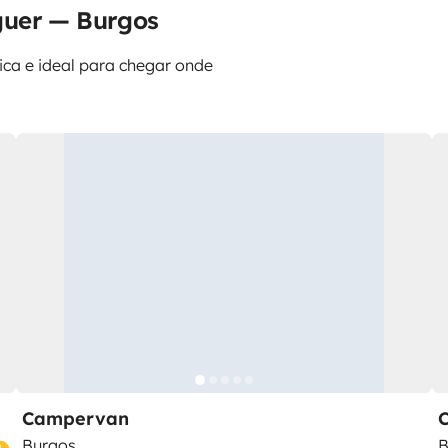
guer — Burgos
tica e ideal para chegar onde
Campervan
Burgos
B