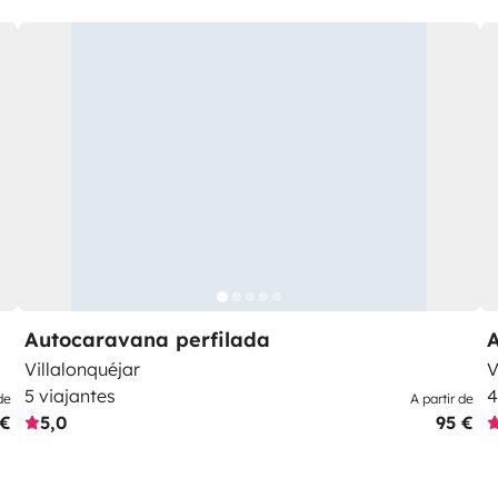
Autocaravana perfilada
Villalonquéjar
V
5 viajantes
4
de
A partir de
 €
5,0
95 €