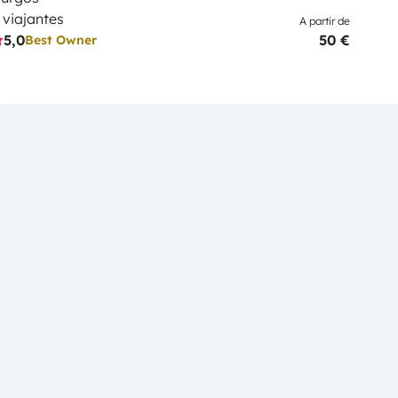
 viajantes
A partir de
5,0
50 €
Best Owner