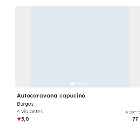
Autocaravana capucino
Burgos
4 viajantes
A partir 
5,0
77