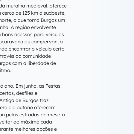
 da muralha medieval, oferece
a cerca de 125 km a sudoeste,
orte, o que torna Burgos um
anha. A região envolvente
 bons acessos para veículos
tocaravana ou campervan, a
indo encontrar o veículo certo
através da comunidade
Burgos com a liberdade de
ritmo.
o ano. Em junho, as Festas
rtos, desfiles e
 Antiga de Burgos traz
avera e o outono oferecem
van pelas estradas da meseta
oveitar ao máximo cada
rante melhores opções e