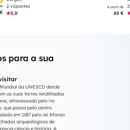
2 viajantes
2
de
A partir de
 €
5,0
65 €
os para a sua
isitar
io Mundial da UNESCO desde
om as suas torres rendilhadas
ana, atravessada pelo rio
, que passa pelo centro
undado em 1187 pelo rei Afonso
chados arqueológicos de
cia ciência e história. A