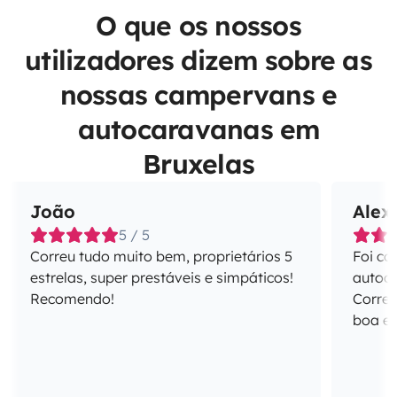
O que os nossos
utilizadores dizem sobre as
nossas campervans e
autocaravanas em
Bruxelas
João
Alex
5 / 5
Correu tudo muito bem, proprietários 5
Foi co
estrelas, super prestáveis e simpáticos!
autoca
Recomendo!
Correu