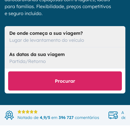
para famílias. Flexibilidade, preços competitivos
e seguro incluído.
De onde começa a sua viagem?
Lugar de levantamento do veículo
As datas da sua viagem
Partida/Retorno
Procurar
A ma
Notado de
4,9/5
em
396 727
comentários
de v