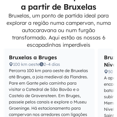
a partir de Bruxelas
Bruxelas, um ponto de partida ideal para
explorar a região numa campervan, numa
autocaravana ou num furgão
transformado. Aqui estão as nossas 6
escapadinhas imperdíveis
Bruxelas a Bruges
Brux
Nivel
100 km oeste
2–4 dias
Percorra 100 km para oeste de Bruxelas
50 k
até Bruges, a joia medieval da Flandres.
A apen
Pare em Gante pelo caminho para
encont
visitar a Catedral de São Bavão e o
batalh
Castelo de Gravensteen. Em Bruges,
subir 
passeie pelos canais e explore o Museu
Memori
Groeninge. Há estacionamento para
Nivell
campervan nos arredores com ligações
Sainte