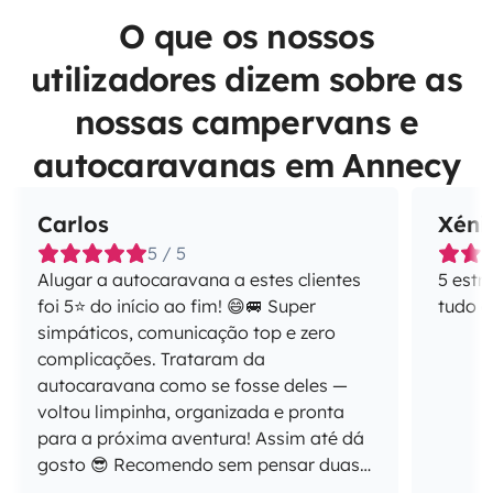
O que os nossos
utilizadores dizem sobre as
nossas campervans e
autocaravanas em Annecy
Carlos
Xéni
5 / 5
Alugar a autocaravana a estes clientes
5 estr
foi 5⭐ do início ao fim! 😄🚐 Super
tudo 
simpáticos, comunicação top e zero
complicações. Trataram da
autocaravana como se fosse deles —
voltou limpinha, organizada e pronta
para a próxima aventura! Assim até dá
gosto 😎 Recomendo sem pensar duas
vezes e ficam desde já convidados para