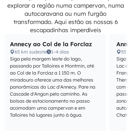
explorar a região numa campervan, numa
autocaravana ou num furgão
transformado. Aqui estão as nossas 6
escapadinhas imperdíveis
Annecy ao Col de la Forclaz
Anne
65 km sudeste
1–4 dias
55 k
Siga pela margem leste do lago,
Siga p
passando por Talloires e Montmin, até
Lac du
ao Col de la Forclaz a 1 150 m. O
França
miradouro oferece uma das melhores
Therm
panorâmicas do Lac d'Annecy. Pare na
com a 
Cascade d'Angon pelo caminho. As
passei
bolsas de estacionamento no passo
zonas
acomodam uma campervan e em
autoca
Talloires há lugares junto à água.
Chat c