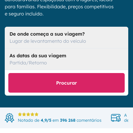
para famílias. Flexibilidade, preços competitivos
e seguro incluído.
De onde começa a sua viagem?
Lugar de levantamento do veículo
As datas da sua viagem
Partida/Retorno
Procurar
A ma
Notado de
4,9/5
em
396 268
comentários
de v