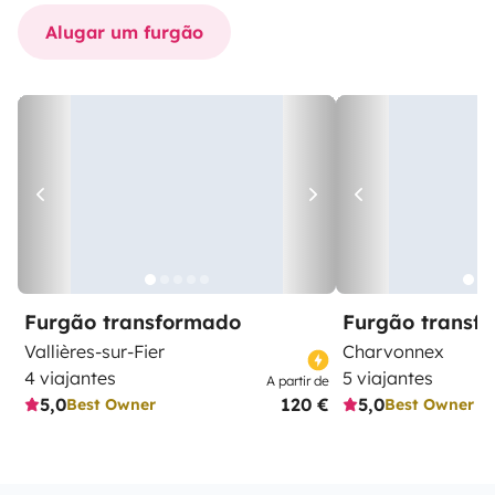
Alugar um furgão
Furgão transformado
Furgão transf
Vallières-sur-Fier
Charvonnex
4 viajantes
5 viajantes
A partir de
5,0
120 €
5,0
Best Owner
Best Owner