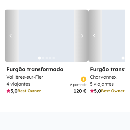
Furgão transformado
Furgão transf
Vallières-sur-Fier
Charvonnex
4 viajantes
5 viajantes
A partir de
5,0
120 €
5,0
Best Owner
Best Owner