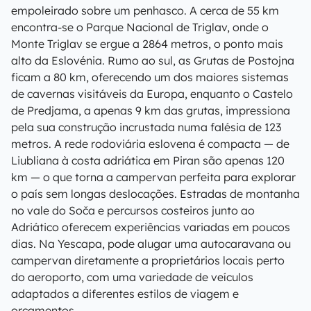
empoleirado sobre um penhasco. A cerca de 55 km
encontra-se o Parque Nacional de Triglav, onde o
Monte Triglav se ergue a 2864 metros, o ponto mais
alto da Eslovénia. Rumo ao sul, as Grutas de Postojna
ficam a 80 km, oferecendo um dos maiores sistemas
de cavernas visitáveis da Europa, enquanto o Castelo
de Predjama, a apenas 9 km das grutas, impressiona
pela sua construção incrustada numa falésia de 123
metros. A rede rodoviária eslovena é compacta — de
Liubliana à costa adriática em Piran são apenas 120
km — o que torna a campervan perfeita para explorar
o país sem longas deslocações. Estradas de montanha
no vale do Soča e percursos costeiros junto ao
Adriático oferecem experiências variadas em poucos
dias. Na Yescapa, pode alugar uma autocaravana ou
campervan diretamente a proprietários locais perto
do aeroporto, com uma variedade de veículos
adaptados a diferentes estilos de viagem e
orçamentos.