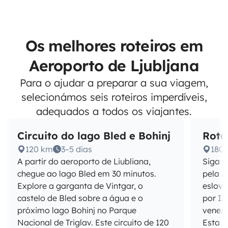
Os melhores roteiros em
Aeroporto de Ljubljana
Para o ajudar a preparar a sua viagem,
selecionámos seis roteiros imperdíveis,
adequados a todos os viajantes.
Circuito do lago Bled e Bohinj
Rota
120 km
3–5 dias
180
A partir do aeroporto de Liubliana,
Siga p
chegue ao lago Bled em 30 minutos.
pela A
Explore a garganta de Vintgar, o
eslove
castelo de Bled sobre a água e o
por Iz
próximo lago Bohinj no Parque
venezi
Nacional de Triglav. Este circuito de 120
Esta r