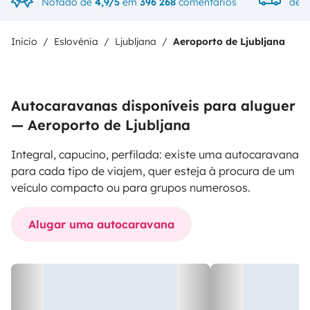
Notado de
4,9/5
em
396 268
comentários
de v
Inicio
Eslovénia
Ljubljana
Aeroporto de Ljubljana
Autocaravanas disponíveis para aluguer
— Aeroporto de Ljubljana
Integral, capucino, perfilada: existe uma autocaravana
para cada tipo de viajem, quer esteja à procura de um
veículo compacto ou para grupos numerosos.
Alugar uma autocaravana