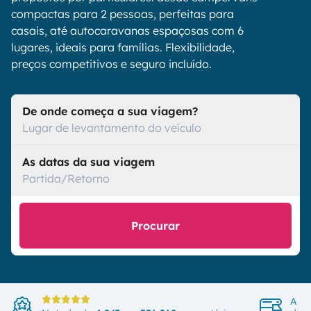
compactas para 2 pessoas, perfeitas para
casais, até autocaravanas espaçosas com 6
lugares, ideais para famílias. Flexibilidade,
preços competitivos e seguro incluído.
De onde começa a sua viagem?
Lugar de levantamento do veículo
As datas da sua viagem
Partida/Retorno
Procurar
A ma