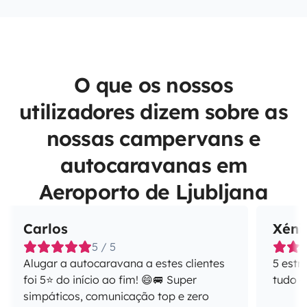
O que os nossos
utilizadores dizem sobre as
nossas campervans e
autocaravanas em
Aeroporto de Ljubljana
Carlos
Xéni
5 / 5
Alugar a autocaravana a estes clientes
5 estr
foi 5⭐ do início ao fim! 😄🚐 Super
tudo 
simpáticos, comunicação top e zero