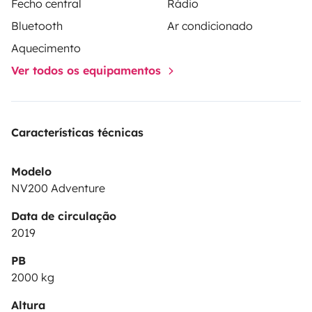
Fecho central
Rádio
uma viagem sem complicações.
✨ Ideal para:
Um fim
Bluetooth
Ar condicionado
de semana romântico
Uma viagem de estrada a
Aquecimento
solo
Uma escapadinha à natureza fora dos roteiros
Ver todos os equipamentos
habituais
Reserve, siga viagem e deixe-se levar. A sua
aventura começa no momento em que gira a chave.
Características técnicas
Modelo
NV200 Adventure
Data de circulação
2019
PB
2000 kg
Altura