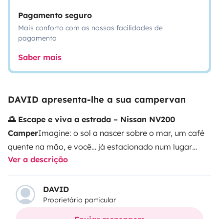
Pagamento seguro
Mais conforto com as nossas facilidades de
pagamento
Saber mais
DAVID apresenta-lhe a sua campervan
🌅 Escape e viva a estrada – Nissan NV200
Camper
Imagine: o sol a nascer sobre o mar, um café
quente na mão, e você… já estacionado num lugar
Ver a descrição
onde os carros normais não conseguem chegar. Esta
Nissan NV200 camper leva-o aonde quiser, com total
liberdade e o conforto de uma pequena casa sobre
DAVID
Proprietário particular
rodas.
🚗 Compacta, económica, discreta e versátil
Com apenas 1,90 m de altura e 4,40 m de