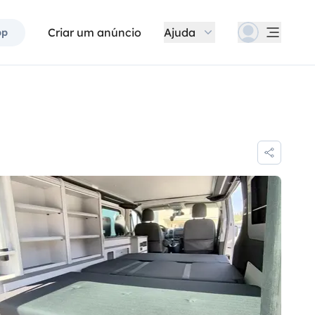
Criar um anúncio
Ajuda
pp