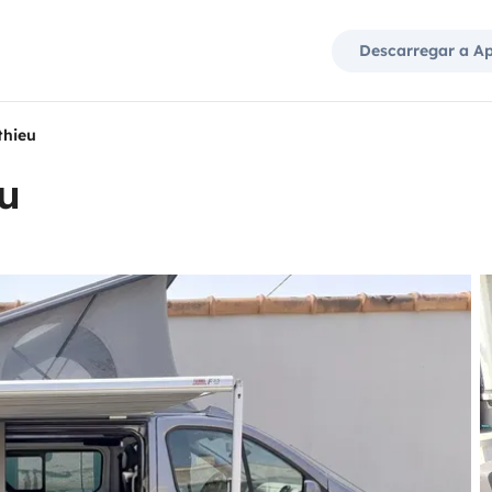
Descarregar a A
thieu
u