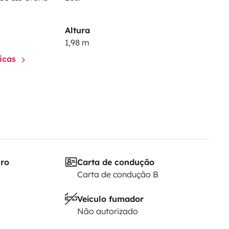
Altura
1,98 m
ticas
iro
Carta de condução
Carta de condução B
Veículo fumador
Não autorizado