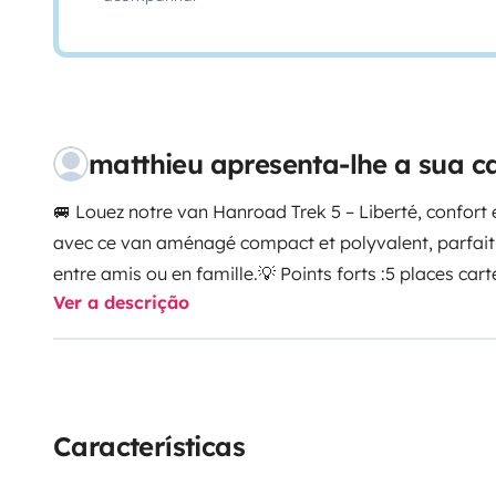
matthieu apresenta-lhe a sua 
🚐 Louez notre van Hanroad Trek 5 – Liberté, confort 
avec ce van aménagé compact et polyvalent, parfait
entre amis ou en famille.💡 Points forts :5 places cart
Ver a descrição
pour voyager sans laisser personne derrière. 2 adulte
adultes. Dimensions compactes (moins de 2 m de haut
parking et se conduit comme une voiture.Cuisine équipé
rangements, kit de vaisselle… tout pour cuisiner par
le van à votre voyage et à vos bagages.Confort nuit 
Características
spacieux + banquette convertible, matelas confort,
: réservoir d’eau, éclairage LED, prises USB/12 V, batt