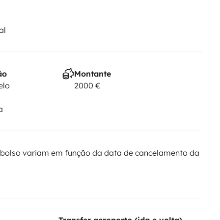
al
ão
Montante
elo
2000 €
a
bolso variam em função da data de cancelamento da
Transfer aeroporto (ida e volta)