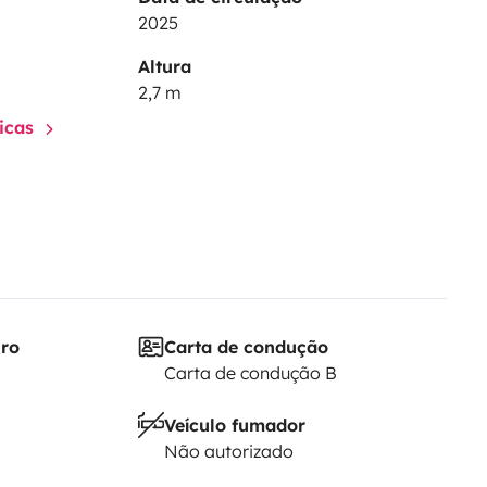
2025
Altura
2,7 m
ticas
iro
Carta de condução
Carta de condução B
Veículo fumador
Não autorizado