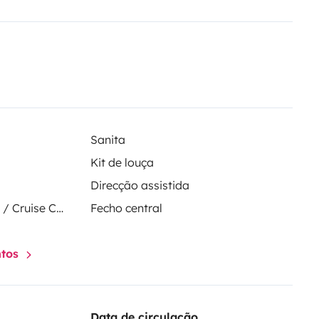
Sanita
Kit de louça
Direcção assistida
Regulador de velocidade / Cruise Control
Fecho central
ntos
Data de circulação