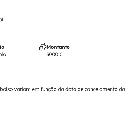
al
ão
Montante
elo
3000 €
bolso variam em função da data de cancelamento da