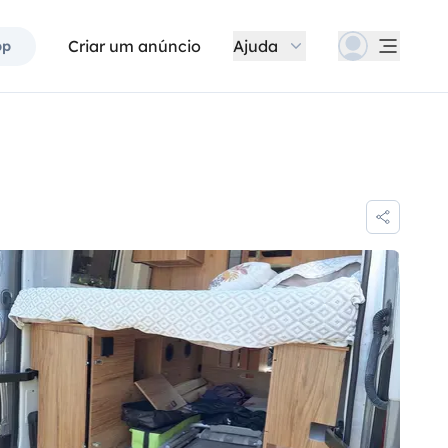
Criar um anúncio
Ajuda
pp