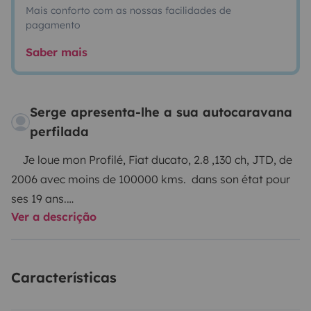
Mais conforto com as nossas facilidades de
pagamento
Saber mais
Serge apresenta-lhe a sua autocaravana
perfilada
Je loue mon Profilé, Fiat ducato, 2.8 ,130 ch, JTD, de
2006 avec moins de 100000 kms. dans son état pour
ses 19 ans.
Ver a descrição
4 pneus 4 saisons changés le 25/12/25
Très bonne motorisation, souple et puissante surtout
pour la montagne.
Características
Idéal pour un couple avec ou sans enfants, pour
passer de bons moments en famille ou amis. Avec 6