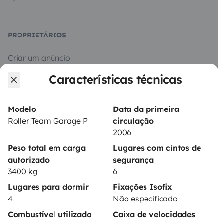
PROPRIETÁRIOS
Criar um anúncio
Características técnicas
Contrato de aluguer
Seguro de aluguer
Modelo
Data da primeira
Assistências de aluguer
Roller Team Garage P
circulação
2006
Ajuda proprietário
Peso total em carga
Lugares com cintos de
autorizado
segurança
3400 kg
6
Lugares para dormir
Fixações Isofix
Modos de pagamento seguros
4
Não especificado
Combustível utilizado
Caixa de velocidades