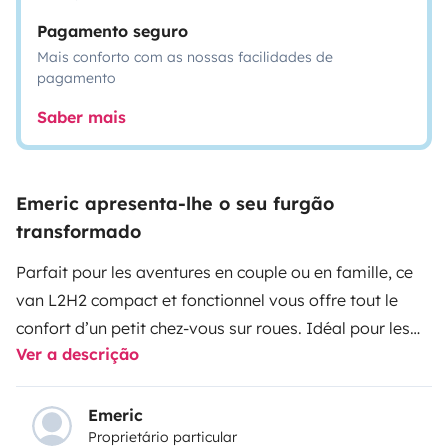
Pagamento seguro
Mais conforto com as nossas facilidades de
pagamento
Saber mais
Emeric apresenta-lhe o seu furgão
transformado
Parfait pour les aventures en couple ou en famille, ce
van L2H2 compact et fonctionnel vous offre tout le
confort d’un petit chez-vous sur roues. Idéal pour les
Ver a descrição
courts ou longs séjours, il est entièrement équipé pour
une vie en autonomie, été comme hiver.
🔹
Caractéristiques :
Emeric
Proprietário particular
Lit double 160x190 cm
+
lit enfant d’appoint