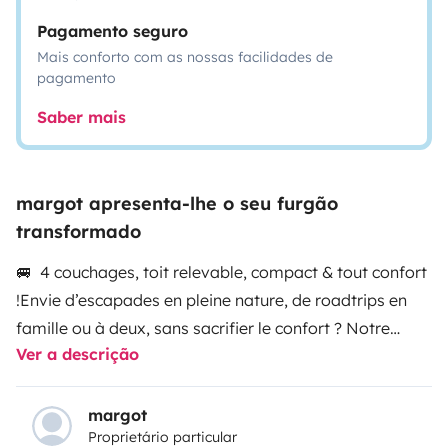
Pagamento seguro
Mais conforto com as nossas facilidades de
pagamento
Saber mais
margot apresenta-lhe o seu furgão
transformado
🚐 4 couchages, toit relevable, compact & tout confort
!
Envie d’escapades en pleine nature, de roadtrips en
famille ou à deux, sans sacrifier le confort ? Notre
Ver a descrição
HYMER 540 Blue Evolution est le compagnon idéal
pour vos aventures sur la route : pratique, stylé,
entièrement équipé… et prêt à partir ! 🌏
🛏️ 4
margot
Proprietário particular
couchages
Lit transversal 2 places à l’arrière, avec