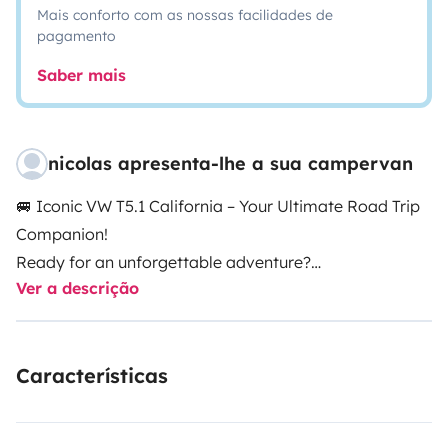
Mais conforto com as nossas facilidades de
pagamento
Saber mais
nicolas apresenta-lhe a sua campervan
🚐 Iconic VW T5.1 California – Your Ultimate Road Trip
Companion!
Ready for an unforgettable adventure?
Ver a descrição
Experience the legendary 'Van Life' with our fully
equipped Volkswagen T5.1 California. Whether you're
dreaming of waking up by the ocean or deep in the
Características
mountains, this van offers the perfect blend of car-like
handling and home-like comfort.
✨ Why choose this Van?