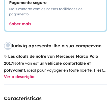
Pagamento seguro
Mais conforto com as nossas facilidades de
pagamento
Saber mais
ludwig apresenta-lhe a sua campervan
✨
Les atouts de notre van Mercedes Marco Polo
2017
Notre van est un
véhicule confortable et
polyvalent
, idéal pour voyager en toute liberté. Il est
Ver a descrição
en
très bon état
, régulièrement entretenu et prêt à
partir pour de nouvelles aventures.
🚐
Équipements et
confort
4 vrais couchages
: lit double en bas
Características
(banquette convertible) et lit double en haut (toit
relevable électrique)
Coin cuisine équipé
: réchaud