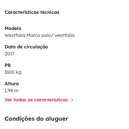
autonomie et liberté. Grâce à son format compact, il se
conduit facilement comme une voiture tout en offrant
Características técnicas
le confort d’une petite maison roulante !
Modelo
Westfalia Marco polo/ westfalia
Data de circulação
2017
PB
3100 kg
Altura
1,98 m
Ver todas as características
Condições do aluguer