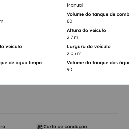
Manual
ntos
Volume do tanque de comb
km
80 l
Altura do veículo
Data de circulação
2,7 m
2025
o veículo
Largura do veículo
Altura
2,05 m
2,7 m
que de água limpa
Volume do tanque das água
ticas
90 l
iro
Carta de condução