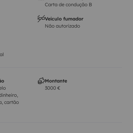
Carta de condução B
Veículo fumador
Não autorizado
al
ão
Montante
elo
3000 €
dinheiro,
a, cartão