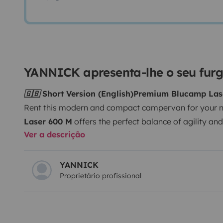
YANNICK apresenta-lhe o seu fur
🇬🇧 Short Version (English)
Premium Blucamp Lase
Rent this modern and compact campervan for your 
Laser 600 M
offers the perfect balance of agility an
Ver a descrição
new vehicle, meticulously maintained with very low m
a cozy rear double bed, a functional kitchen, and a p
At 6 meters long, it’s easy to drive and park anywhe
YANNICK
Proprietário profissional
stylish and hassle-free road trip!