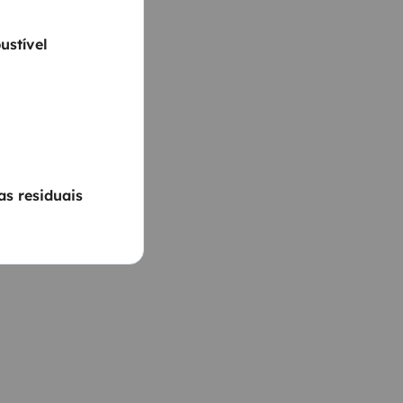
ustível
s residuais