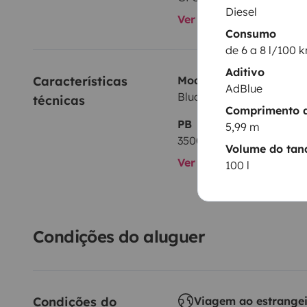
Diesel
Ver todos os equipame
Consumo
de 6 a 8 l/100 
Aditivo
Características 
Modelo
AdBlue
Blucamp LASER 600
técnicas
Comprimento d
PB
5,99 m
3500 kg
Volume do tan
Ver todas as caracterís
100 l
Condições do aluguer
Condições do 
Viagem ao estrange