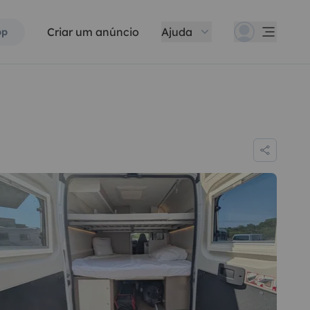
Criar um anúncio
Ajuda
pp