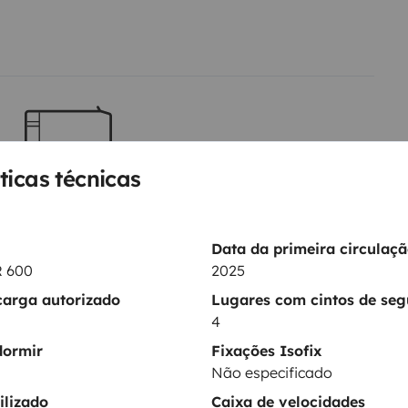
Cama 2
ticas técnicas
Camas sobrepostas
157x185 cm
Data da primeira circulaç
 600
2025
Sanita
carga autorizado
Lugares com cintos de se
Kit de louça
4
Regulador de velocidade / Cruise Control
dormir
Fixações Isofix
Não especificado
Câmara traseira
ilizado
Caixa de velocidades