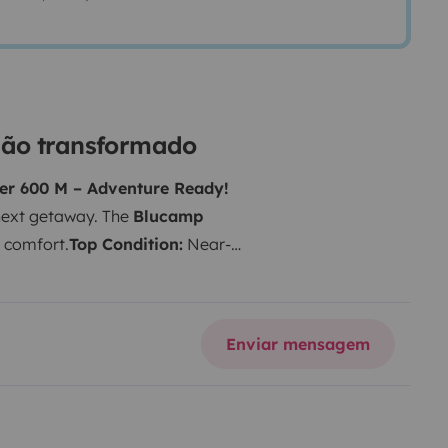
gão transformado
r 600 M – Adventure Ready!
next getaway. The
Blucamp
d comfort.
Top Condition:
Near-
ileage.
Fully Equipped:
Features
rivate bathroom.
Easy Handling:
re. The perfect companion for a
Enviar mensagem