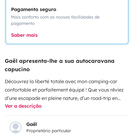
Pagamento seguro
Mais conforto com as nossas facilidades de
pagamento
Saber mais
Gaël apresenta-lhe a sua autocaravana
capucino
Découvrez la liberté totale avec mon camping-car
confortable et parfaitement équipé ! Que vous rêviez
d’une escapade en pleine nature, d’un road-trip en
Ver a descrição
famille ou d’un week-end improvisé, ce véhicule vous
offre tout le confort d’une maison sur roues.
Profitez
d’un espace cuisine équipé d'un évier d'un four, un
Gaël
Proprietário particular
micro-ondes, cafetière Tassimo, 3 feux gaz,