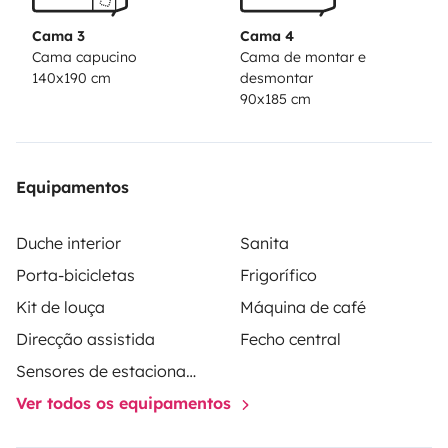
moustiquaires et occultants.
Facile à conduire et bien
Cama 3
Cama 4
entretenu, il est également équipé d'amortisseurs
Cama capucino
Cama de montar e
pneumatiques pour un confort de route, GPS spécial
140x190 cm
desmontar
90x185 cm
camping-car, il vous permettra d’explorer les plus
beaux paysages à votre rythme. Les départs et
arrivées se font uniquement les week-ends. Contactez-
Equipamentos
moi pour en savoir plus !
Duche interior
Sanita
Porta-bicicletas
Frigorífico
Kit de louça
Máquina de café
Direcção assistida
Fecho central
Sensores de estacionamento
Ver todos os equipamentos