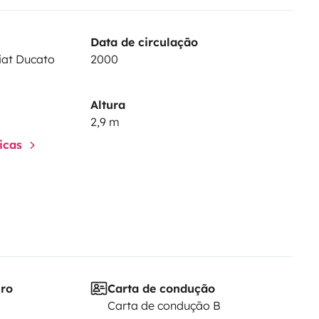
Data de circulação
Fiat Ducato
2000
Altura
2,9 m
ticas
iro
Carta de condução
Carta de condução B