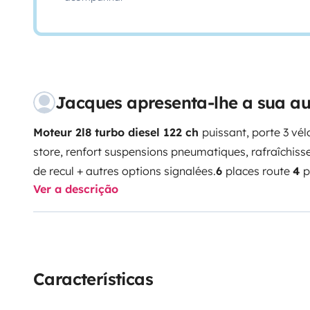
Jacques apresenta-lhe a sua a
Moteur 2l8 turbo diesel 122 ch
puissant, porte 3 vé
store, renfort suspensions pneumatiques, rafraîchisse
de recul + autres options signalées.
6
places route
4
p
Ver a descrição
long, lit à la française avec sommier à lattes et matela
2 places.
Douche/WC séparés + cassette WC suppléme
d'autonomie.
Table et fauteuils extérieurs
Chauffage ai
cuisine
1
sèche-cheveux 220V et
1
12V.
Trousse de pre
linge.
Télévision
Autoradio + CD + Auxiliaires et
Téléph
Características
propre.
Convertisseur
12/220v 2000W
Parfaitement e
garage.
Possibilité de garder votre véhicule gratuit