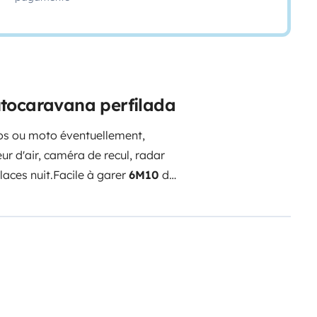
utocaravana perfilada
los ou moto éventuellement,
ur d'air, caméra de recul, radar
laces nuit.
Facile à garer
6M10
de
s bultex 2 places + lit sur dinette
ntaire pour plus
r pulsé
Vaisselle et ustensiles de
miers secours.
Etendage à
one main libre
140l
d'eau
ntretenu par un
ement dans garage fermé le temps