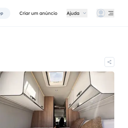
Criar um anúncio
Ajuda
pp