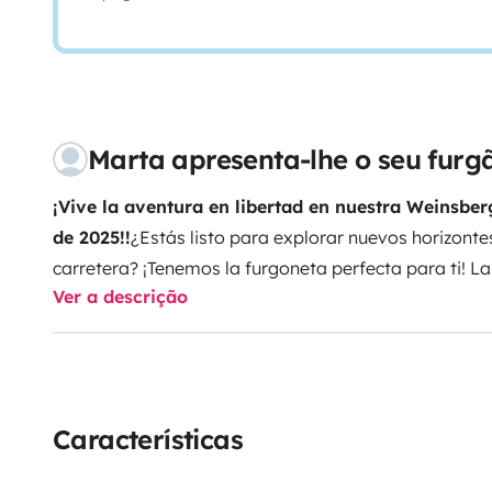
Marta apresenta-lhe o seu fur
¡Vive la aventura en libertad en nuestra Weinsberg
de 2025!!
¿Estás listo para explorar nuevos horizontes 
carretera? ¡Tenemos la furgoneta perfecta para ti! 
Ver a descrição
una autocaravana compacta y versátil, ideal para aq
renunciar al confort.
Características destacadas:
- Mo
con 140 CV y Ecopack
- Capacidad de agua:
- Depósit
Depósito de agua gris: 90 litros
- Depósito de combusti
interior:
- Aire acondicionado manual en cabina para
Características
compresor de 95 litros
- WC cassette Dometic girator
con gas, con capacidad para 2 bombonas de 13 kg d