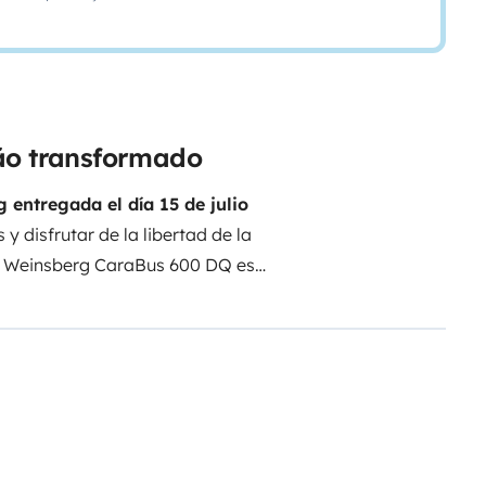
gão transformado
 entregada el día 15 de julio
y disfrutar de la libertad de la
La Weinsberg CaraBus 600 DQ es
uellos que buscan aventuras sin
tor y rendimiento: Motor Fiat 2.2
o de agua limpia: 102 litros
-
ble: 75 litros
- Equipamiento
 un viaje cómodo
- Frigorífico
io
- Cocina equipada que funciona
e gas (coste de cada bombona: