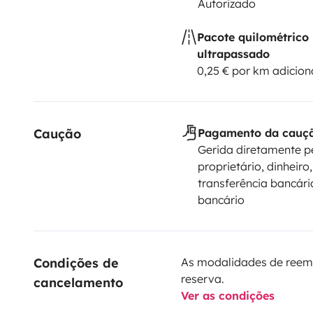
Autorizado
Pacote quilométrico
ultrapassado
0,25 € por km adicion
Caução
Pagamento da cauç
Gerida diretamente p
proprietário, dinheiro,
transferência bancári
bancário
Condições de 
As modalidades de reem
reserva.
cancelamento
Ver as condições