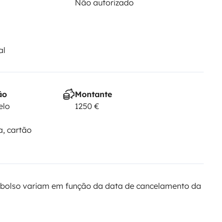
Não autorizado
al
ão
Montante
elo
1250 €
a, cartão
bolso variam em função da data de cancelamento da