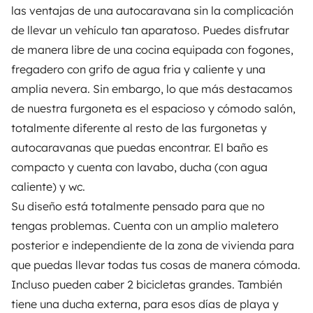
las ventajas de una autocaravana sin la complicación
ALUGUER DE AUTOCARAVANAS
de llevar un vehículo tan aparatoso. Puedes disfrutar
Como funciona?
de manera libre de una cocina equipada con fogones,
fregadero con grifo de agua fria y caliente y una
Alugar uma autocaravana
amplia nevera. Sin embargo, lo que más destacamos
Primeiros passos de autocaravana
de nuestra furgoneta es el espacioso y cómodo salón,
totalmente diferente al resto de las furgonetas y
Os comentários dos nossos utilizadores
autocaravanas que puedas encontrar. El baño es
Ajuda locatário
compacto y cuenta con lavabo, ducha (con agua
caliente) y wc.
Su diseño está totalmente pensado para que no
PROPRIETÁRIOS
tengas problemas. Cuenta con un amplio maletero
posterior e independiente de la zona de vivienda para
Criar um anúncio
que puedas llevar todas tus cosas de manera cómoda.
Contrato de aluguer
Incluso pueden caber 2 bicicletas grandes. También
Seguro de aluguer
tiene una ducha externa, para esos días de playa y