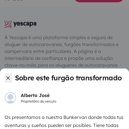
A Yescapa é uma plataforma simples e segura de
aluguer de autocaravanas, furgões transformados e
campervans entre particulares. A página é o
intermediário de confiança e propõe uma solução
chave-na-mão para os alugueres de autocaravanas
em total liberdade e confiança.
Sobre este furgão transformado
4.22/5 de 544 comentários de utilizadores no Trusted
Shops
Alberto José
Proprietário do veículo
Instagram
X
Pinterest
Facebook
Os presentamos a nuestra Bunkervan donde todas tus
aventuras y sueños pueden ser posibles. Tiene todas