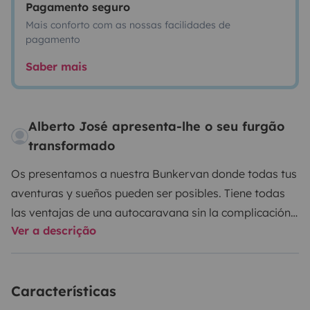
Pagamento seguro
Mais conforto com as nossas facilidades de
pagamento
Saber mais
Alberto José apresenta-lhe o seu furgão
transformado
Os presentamos a nuestra Bunkervan donde todas tus
aventuras y sueños pueden ser posibles. Tiene todas
las ventajas de una autocaravana sin la complicación
Ver a descrição
de llevar un vehículo tan aparatoso. Puedes disfrutar
de manera libre de una cocina equipada con fogones,
fregadero con grifo de agua fria y caliente y una
Características
amplia nevera. Sin embargo, lo que más destacamos
de nuestra furgoneta es el espacioso y cómodo salón,