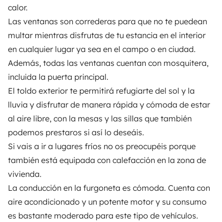
calor.
Assistências de aluguer
Las ventanas son correderas para que no te puedean
Ajuda proprietário
multar mientras disfrutas de tu estancia en el interior
en cualquier lugar ya sea en el campo o en ciudad.
Además, todas las ventanas cuentan con mosquitera,
incluida la puerta principal.
El toldo exterior te permitirá refugiarte del sol y la
Modos de pagamento seguros
lluvia y disfrutar de manera rápida y cómoda de estar
al aire libre, con la mesas y las sillas que también
Pagamento em prestações
podemos prestaros si así lo deseáis.
Si vais a ir a lugares fríos no os preocupéis porque
Descarregar na
Disponível na
también está equipada con calefacción en la zona de
Apple Store
Google Play
vivienda.
La conducción en la furgoneta es cómoda. Cuenta con
aire acondicionado y un potente motor y su consumo
O blog
Contactos
Recrutamento
CGU
es bastante moderado para este tipo de vehículos.