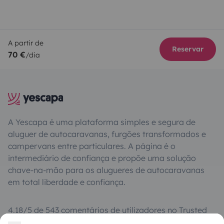
A partir de
Reservar
70 €
/dia
A Yescapa é uma plataforma simples e segura de
aluguer de autocaravanas, furgões transformados e
campervans entre particulares. A página é o
intermediário de confiança e propõe uma solução
chave-na-mão para os alugueres de autocaravanas
em total liberdade e confiança.
4.18/5 de 543 comentários de utilizadores no Trusted
Shops