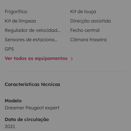
🚗 Véhicule récent et toutes options : clim, régulateur
Frigorífico
Kit de louça
de vitesse, et même Apple CarPlay / Android Auto
Kit de limpeza
Direcção assistida
pour écouter vos playlists et suivre l’itinéraire
Regulador de velocidade / Cruise Control
Fecho central
facilement.
Sensores de estacionamento
Câmara traseira
GPS
👉 Soyez prêt à vous échapper pour un temps, entre
Ver todos os equipamentos
liberté et confort ! 🌍✨
Características técnicas
Modelo
Dreamer Peugeot expert
Data de circulação
2021