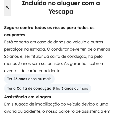
Incluído no aluguer com a
Yescapa
Instagram
X
Pinterest
Facebook
Seguro contra todos os riscos para todos os
ocupantes
ALUGUER DE AUTOCARAVANAS
Está coberto em caso de danos ao veículo e outros
Como funciona?
percalços na estrada. O condutor deve ter, pelo menos
23 anos e, ser titular da carta de condução, há pelo
Alugar uma autocaravana
menos 3 anos sem suspensão. As garantias cobrem
Primeiros passos de autocaravana
eventos de carácter acidental.
Os comentários dos nossos utilizadores
Ter 
23 anos
 anos ou mais
Ajuda locatário
Ter a 
Carta de condução B
 há 
3 anos
 ou mais
Assistência em viagem
Em situação de imobilização do veículo devido a uma
PROPRIETÁRIOS
avaria ou acidente, o nosso parceiro de assistência em