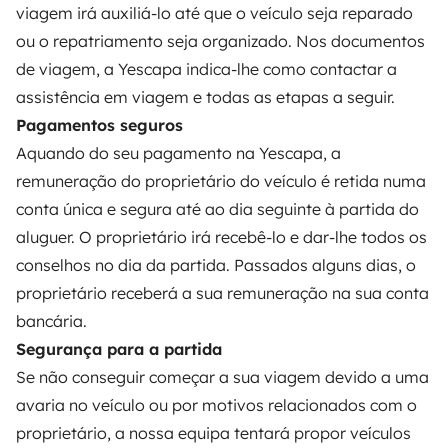
viagem irá auxiliá-lo até que o veículo seja reparado
Criar um anúncio
ou o repatriamento seja organizado. Nos documentos
Contrato de aluguer
de viagem, a Yescapa indica-lhe como contactar a
assistência em viagem e todas as etapas a seguir.
Seguro de aluguer
Pagamentos seguros
Assistências de aluguer
Aquando do seu pagamento na Yescapa, a
Ajuda proprietário
remuneração do proprietário do veículo é retida numa
conta única e segura até ao dia seguinte à partida do
aluguer. O proprietário irá recebê-lo e dar-lhe todos os
conselhos no dia da partida. Passados alguns dias, o
proprietário receberá a sua remuneração na sua conta
Modos de pagamento seguros
bancária.
Segurança para a partida
Pagamento em prestações
Se não conseguir começar a sua viagem devido a uma
avaria no veículo ou por motivos relacionados com o
Descarregar na
Disponível na
proprietário, a nossa equipa tentará propor veículos