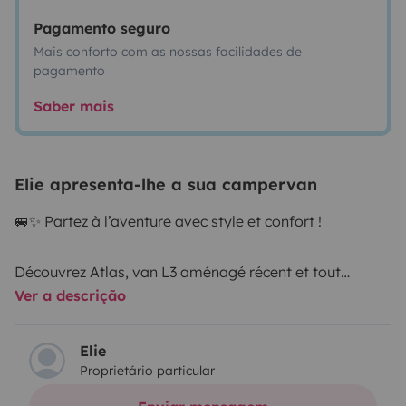
Pagamento seguro
Mais conforto com as nossas facilidades de
pagamento
Saber mais
Elie apresenta-lhe a sua campervan
🚐✨ Partez à l’aventure avec style et confort !
Découvrez Atlas, van L3 aménagé récent et tout
Ver a descrição
équipé, parfait pour vos escapades en pleine nature ou
vos roadtrips improvisés.
Elie
Proprietário particular
Compact et maniable, il se faufile partout 🗺️ et vous
offre tout le confort d’une vraie petite maison sur roues