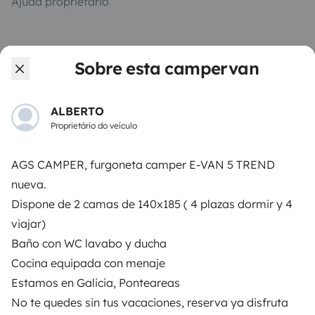
Ajuda proprietário
Sobre esta campervan
Modos de pagamento seguros
ALBERTO
Proprietário do veículo
Pagamento em prestações
AGS CAMPER, furgoneta camper E-VAN 5 TREND
Descarregar na
Disponível na
nueva.
Apple Store
Google Play
Dispone de 2 camas de 140x185 ( 4 plazas dormir y 4
viajar)
Baño con WC lavabo y ducha
O blog
Contactos
Recrutamento
CGU
Cocina equipada con menaje
Estamos en Galicia, Ponteareas
Confidencialidade
Cookies
No te quedes sin tus vacaciones, reserva ya disfruta