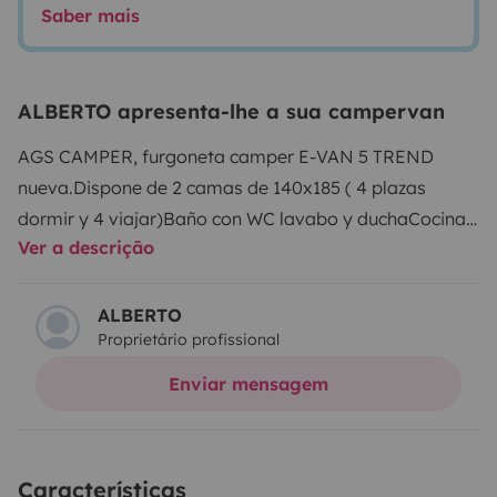
Saber mais
ALBERTO apresenta-lhe a sua campervan
AGS CAMPER, furgoneta camper E-VAN 5 TREND
nueva.
Dispone de 2 camas de 140x185 ( 4 plazas
dormir y 4 viajar)
Baño con WC lavabo y ducha
Cocina
Ver a descrição
equipada con menaje
Estamos en Galicia,
Ponteareas
No te quedes sin tus vacaciones, reserva
ya disfruta una aventura inolvidable
ALBERTO
Proprietário profissional
Enviar mensagem
Características