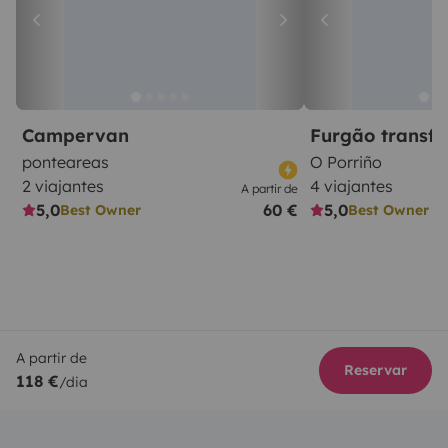
Campervan
Furgão transf
ponteareas
O Porriño
2 viajantes
4 viajantes
A partir de
5,0
60 €
5,0
Best Owner
Best Owner
A partir de
Reservar
118 €
/dia