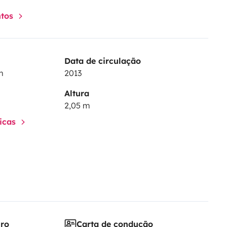
ntos
Data de circulação
m
2013
Altura
2,05 m
ticas
iro
Carta de condução