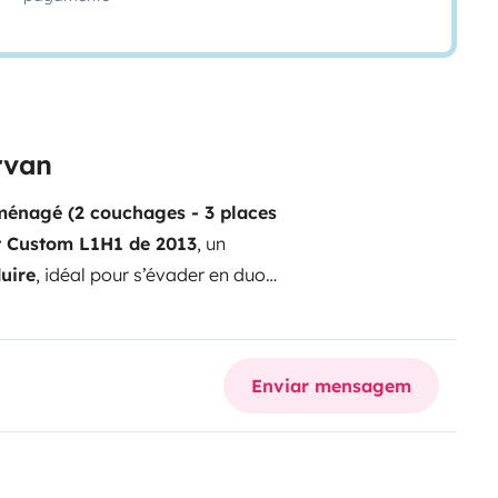
rvan
ménagé (2 couchages - 3 places
t Custom L1H1 de 2013
, un
duire
, idéal pour s’évader en duo.
grise
Banquette convertible en
sur une place standard
🛋️
e en couchage 2 personnes
Coin
Enviar mensagem
igo à compression
Rangements
pour un
roadtrip en toute liberté
,
montagne. Son format passe-
contrainte de stationnement.
✅