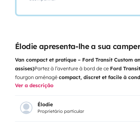
Élodie apresenta-lhe a sua campe
Van compact et pratique – Ford Transit Custom a
assises)
Partez à l’aventure à bord de ce
Ford Transi
fourgon aménagé
compact, discret et facile à con
Ver a descrição
🚐
Le véhicule
Diesel – boîte manuelle
3 places carte 
couchage 2 places
Format L1H1 : se gare facilement 
Aménagement & équipements
Banquette convertibl
Élodie
Proprietário particular
cuisine avec évier / lavabo et plaque gaz 2 feux
Un fr
pratiques
Compact et bien pensé, ce van est parfait 
que ce soit en bord de mer, à la campagne ou à la 
partout permet de dormir où bon vous semble, sans 