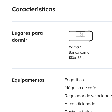
Les plus
Facile à prendre en main
Discret, passe part
Características
personne seule
Peut se garer sur une place classique
P
supplément d'une tonnelle séjour
Lugares para 
dormir
Cama 1
Banco cama
130x185 cm
Equipamentos
Frigorífico
Máquina de café
Ar condicionado
Duche exterior