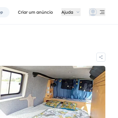
Criar um anúncio
Ajuda
pp