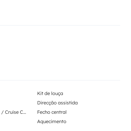
out
Idéal pour un couple ou une
ossibilité de prêt sans
Kit de louça
Direcção assistida
Regulador de velocidade / Cruise Control
Fecho central
Aquecimento