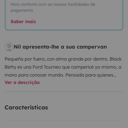
Mais conforto com as nossas facilidades de
pagamento
Saber mais
Nil apresenta-lhe a sua campervan
Pequeña por fuera, con alma grande por dentro. Black
Betty es una Ford Tourneo que campericé yo mismo, a
mano para conocer mundo.
Pensada para quienes
Ver a descrição
viajan ligeros pero con ganas de vivirlo todo.
Hecha
para parejas o dos amigas que quieren una escapada
sin complicaciones, esta camper combina comodidad,
Características
libertad y ese toque de carácter que solo una furgo
negra puede darte.
Cama de 1,35 m con viscoelástica –
duerme 2 cómodamente 5 plazas para viajar – lleva a