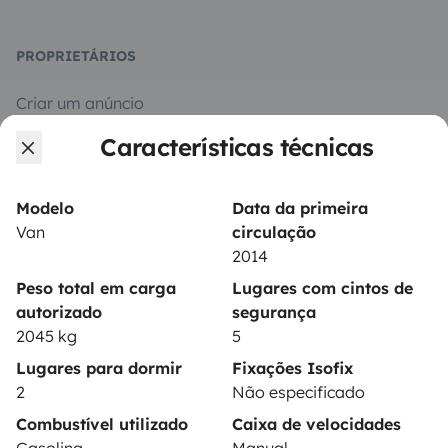
PROPRIETÁRIOS
Criar um anúncio
Características técnicas
Contrato de aluguer
Seguro de aluguer
Modelo
Data da primeira
Assistências de aluguer
Van
circulação
2014
Ajuda proprietário
Peso total em carga
Lugares com cintos de
autorizado
segurança
2045 kg
5
Lugares para dormir
Fixações Isofix
Modos de pagamento seguros
2
Não especificado
Combustível utilizado
Caixa de velocidades
Pagamento em prestações