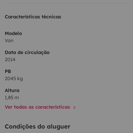
es mi primer proyecto personal: hecha con mis propias
manos, con sencillez y alma. No es una furgo de lujo,
Características técnicas
es una compañera real para quien busca
autenticidad.
Si quieres escaparte unos días, dormir
Modelo
bajo las estrellas y moverte con libertad, Black Betty
Van
te espera.
Data de circulação
2014
PB
2045 kg
Altura
1,85 m
Ver todas as características
Condições do aluguer