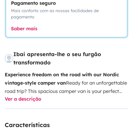
Pagamento seguro
Mais conforto com as nossas facilidades de
pagamento
Saber mais
Ibai apresenta-lhe o seu furgão
transformado
Experience freedom on the road with our Nordic
vintage-style camper van
Ready for an unforgettable
road trip? This spacious camper van is your perfect
Ver a descrição
travel companion — stylish, fully autonomous, and
designed for comfort. With a charming Nordic vintage
interior, it offers a cozy, practical space that instantly
Características
feels like home.
With
3 travel seats
and
sleeping
space for 3
, it’s ideal for couples, friends, or small