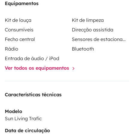
Equipamentos
slightly dented bodywork in places. But that only adds
to its charm and also makes it less sensitive to any
Kit de louça
Kit de limpeza
future minor damage. ;)
Consumíveis
Direcção assistida
Fecho central
Sensores de estacionamento
Rádio
Bluetooth
Entrada de áudio / iPod
Ver todos os equipamentos
Características técnicas
Modelo
Sun Living Trafic
Data de circulação