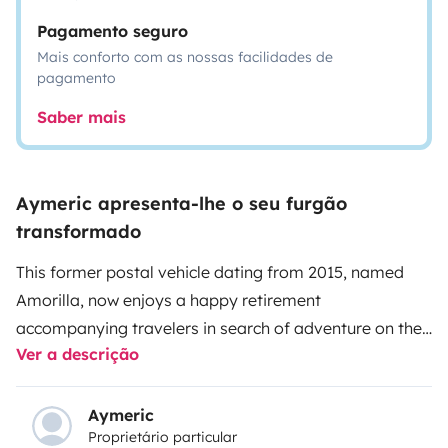
Pagamento seguro
Mais conforto com as nossas facilidades de
pagamento
Saber mais
Aymeric apresenta-lhe o seu furgão
transformado
This former postal vehicle dating from 2015, named
Amorilla, now enjoys a happy retirement
accompanying travelers in search of adventure on the
Ver a descrição
road!
Raised so you can stand up, carefully fitted out
with all the comforts you need for your travels, this
Trafic will be your ideal partner for hitting the road!
🛏️
Aymeric
Proprietário particular
Comfort and Leisure 🎳
1 bed 130x190
4 pillows
1 electric